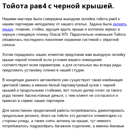
Тойота рав4 с черной крышей.
Нашими мастера была совершена выездная оклейка тойота рав4 к
нашим партнерам неподалеку от нашего ателье. Задача была
оклеить
крышу
, плавник, стойки, идущие вдоль крыши и колпачки зеркал в
черную глянцевую пленку Oracal 970. Параллельно новенькая Тойота
обзавелась последнего поколения охранном системой с обратной
связью.
Хотим порадовать наших клиентов предложив вам выездную оклейку
крыши черной пленкой если условия вашего помещения
соответствуют всем параметрам, а для остальных мы всегда рады
предложить установку пленки в нашей студии.
В концепции данного автомобиля уже существует такая комбинация
цветовой гаммы а именно белый перламутровый кузов с черной
крышей и продольными стойками, вот только дилер хочет за такого
рода тюнинг баснословные деньги, с чем клиент не согласился и
приехал в сервис наших партнеров.
Для качественно проделанной работы потребовалось демонтировать
продольные релинги, благо на тойоте это делается элементарно со
стороны улицы, а также снять антенну на крыше, тут немного
потребовалось подразобрать багажное отделение, а именно боковые