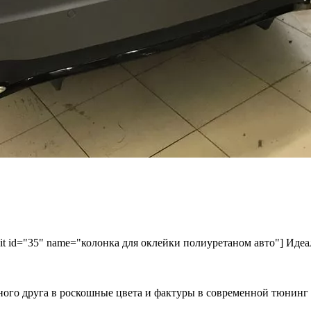
kit id="35" name="колонка для оклейки полиуретаном авто"] Идеа
ного друга в роскошные цвета и фактуры в современной тюнинг