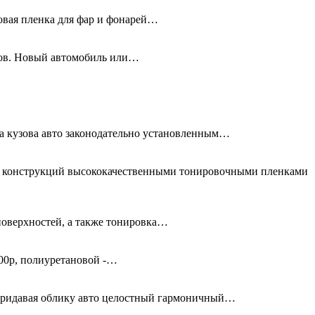
новая пленка для фар и фонарей…
олов. Новый автомобиль или…
та кузова авто законодательно установленным…
ых конструкций высококачественными тонировочными пленками
поверхностей, а также тонировка…
00р, полиуретановой -…
придавая облику авто целостный гармоничный…