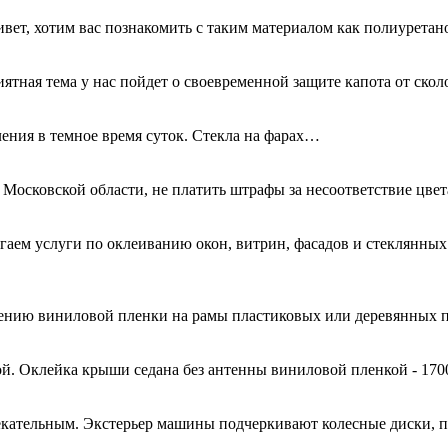
ривет, хотим вас познакомить с таким материалом как полиурета
иятная тема у нас пойдет о своевременной защите капота от ск
ения в темное время суток. Стекла на фарах…
 Московской области, не платить штрафы за несоответствие цве
гаем услуги по оклеиванию окон, витрин, фасадов и стеклянн
есению виниловой пленки на рамы пластиковых или деревянных 
й. Оклейка крыши седана без антенны виниловой пленкой - 170
кательным. Экстерьер машины подчеркивают колесные диски, 