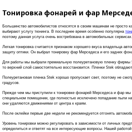
Тонировка фонарей и фар Мерседе
Большинство автомобилистов относятся в своим машинам не просто как
выбирают услугу тюнинга. В последнее время особенно популярна
тон
поэтому данная услуга очень востребована в автомобильных сервисах
Легкая тонировка считается признаком хорошего вкуса владельца авт
защиту оптики. Он выбрал тонировку фар Мерседеса и его задних фон
Для работы мы выбрали премиальную полеуретановую пленку фирмы Stek
то верхний слой самостоятельно восстановится. Пленки Stek обладают 
Полеуретановая пленка Stek хорошо пропускает свет, поэтому не смотр
градусов.
Прежде чем мы приступили к тонировке фонарей Мерседеса и фар мы т
специальном помещении, где полностью исключено попадание пыли на 
они удаляются движениями от центра к краям.
После оклейки первые две недели не рекомендуется отгонять автомоби
Уровень тонировки можно регулировать в зависимости от личных предпо
определиться и ответят на все интересующие вопросы. Нашей работой