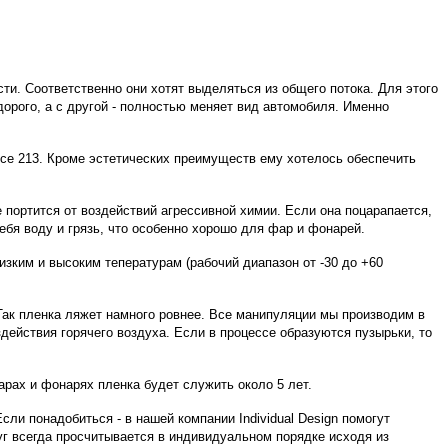
ти. Соответственно они хотят выделяться из общего потока. Для этого
дорого, а с другой - полностью меняет вид автомобиля. Именно
есе 213. Кроме эстетических преимуществ ему хотелось обеспечить
портится от воздействий агрессивной химии. Если она поцарапается,
ебя воду и грязь, что особенно хорошо для фар и фонарей.
изким и высоким тепературам (рабочий диапазон от -30 до +60
Так пленка ляжет намного ровнее. Все манипуляции мы производим в
ействия горячего воздуха. Если в процессе образуются пузырьки, то
рах и фонарях пленка будет служить около 5 лет.
ли понадобиться - в нашей компании Individual Design помогут
уг всегда просчитывается в индивидуальном порядке исходя из