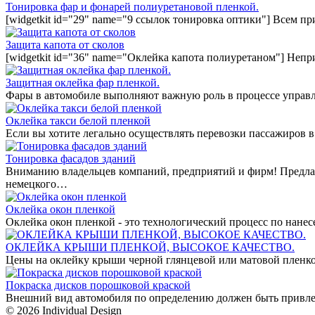
Тонировка фар и фонарей полиуретановой пленкой.
[widgetkit id="29" name="9 ссылок тонировка оптики"] Всем п
Защита капота от сколов
[widgetkit id="36" name="Оклейка капота полиуретаном"] Непр
Защитная оклейка фар пленкой.
Фары в автомобиле выполняют важную роль в процессе управл
Оклейка такси белой пленкой
Если вы хотите легально осуществлять перевозки пассажиров в
Тонировка фасадов зданий
Вниманию владельцев компаний, предприятий и фирм! Предла
немецкого…
Оклейка окон пленкой
Оклейка окон пленкой - это технологический процесс по нан
ОКЛЕЙКА КРЫШИ ПЛЕНКОЙ, ВЫСОКОЕ КАЧЕСТВО.
Цены на оклейку крыши черной глянцевой или матовой пленко
Покраска дисков порошковой краской
Внешний вид автомобиля по определению должен быть привле
© 2026 Individual Design