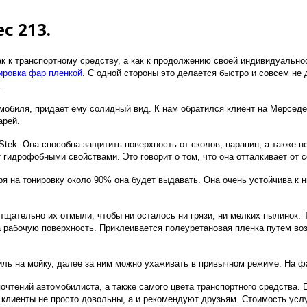
с 213.
 к транспортному средству, а как к продолжению своей индивидуальнос
ировка фар пленкой
. С одной стороны это делается быстро и совсем не 
.
омобиля, придает ему солидный вид. К нам обратился клиент на Мерсед
арей.
. Она способна защитить поверхность от сколов, царапин, а также не 
гидрофобными свойствами. Это говорит о том, что она отталкивает от с
я на тонировку около 90% она будет выдавать. Она очень устойчива к н
щательно их отмыли, чтобы ни осталось ни грязи, ни мелких пылинок. 
рабочую поверхность. Приклеивается полеуретановая пленка путем возд
ль на мойку, далее за ним можно ухаживать в привычном режиме. На фа
чтений автомобилиста, а также самого цвета транспортного средства. Ес
 клиенты не просто довольны, а и рекомендуют друзьям. Стоимость усл