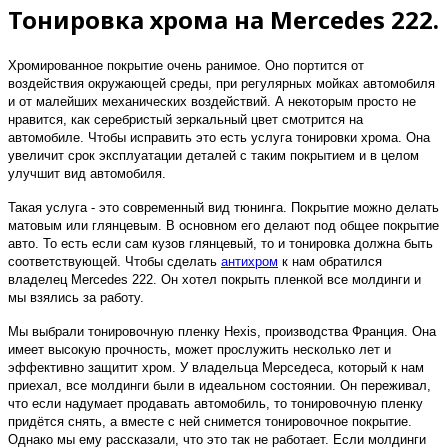
Тонировка хрома на Mercedes 222.
Хромированное покрытие очень ранимое. Оно портится от
воздействия окружающей среды, при регулярных мойках автомобиля
и от малейших механических воздействий. А некоторым просто не
нравится, как серебристый зеркальный цвет смотрится на
автомобиле. Чтобы исправить это есть услуга тонировки хрома. Она
увеличит срок эксплуатации деталей с таким покрытием и в целом
улучшит вид автомобиля.
Такая услуга - это современный вид тюнинга. Покрытие можно делать
матовым или глянцевым. В основном его делают под общее покрытие
авто. То есть если сам кузов глянцевый, то и тонировка должна быть
соответствующей. Чтобы сделать
антихром
к нам обратился
владелец Mercedes 222. Он хотел покрыть пленкой все молдинги и
мы взялись за работу.
Мы выбрали тонировочную пленку Hexis, производства Франция. Она
имеет высокую прочность, может прослужить несколько лет и
эффективно защитит хром. У владельца Мерседеса, который к нам
приехал, все молдинги были в идеальном состоянии. Он переживал,
что если надумает продавать автомобиль, то тонировочную пленку
придётся снять, а вместе с ней снимется тонировочное покрытие.
Однако мы ему рассказали, что это так не работает. Если молдинги