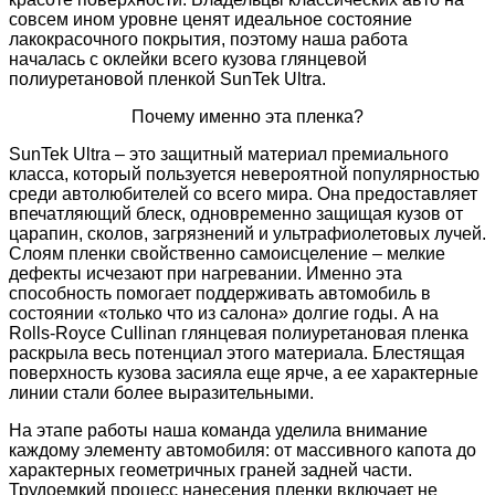
совсем ином уровне ценят идеальное состояние
лакокрасочного покрытия, поэтому наша работа
началась с оклейки всего кузова глянцевой
полиуретановой пленкой SunTek Ultra.
Почему именно эта пленка?
SunTek Ultra – это защитный материал премиального
класса, который пользуется невероятной популярностью
среди автолюбителей со всего мира. Она предоставляет
впечатляющий блеск, одновременно защищая кузов от
царапин, сколов, загрязнений и ультрафиолетовых лучей.
Слоям пленки свойственно самоисцеление – мелкие
дефекты исчезают при нагревании. Именно эта
способность помогает поддерживать автомобиль в
состоянии «только что из салона» долгие годы. А на
Rolls-Royce Cullinan глянцевая полиуретановая пленка
раскрыла весь потенциал этого материала. Блестящая
поверхность кузова засияла еще ярче, а ее характерные
линии стали более выразительными.
На этапе работы наша команда уделила внимание
каждому элементу автомобиля: от массивного капота до
характерных геометричных граней задней части.
Трудоемкий процесс нанесения пленки включает не