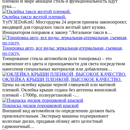
пленкой В мире авиации стиль и функциональность идут
рука…
Оклейка такси желтой пленкой.
YyfY3EDoKmU Мосгордума 24 апреля приняла законопроект,
вводящий для городских такси желтый цвет кузова.
Инициатором поправок к закону "Легальное такси в…
Тонировка авто, все виды: зеркальная,атермальная, съемная,
по госту.
Тонирование стекла автомобиля (или тонировка) – это
изменение его цвета и проницаемости для света посредством
нанесения специальных материалов или добавления…
ОКЛЕЙКА КРЫШИ ПЛЕНКОЙ, ВЫСОКОЕ КАЧЕСТВО.
Цены на оклейку крыши черной глянцевой или матовой
пленкой. Оклейка крыши седана без антенны виниловой
пленкой - 17000р, полиуретановой -…
Покраска дисков порошковой краской
Внешний вид автомобиля по определению должен быть
привлекательным. Экстерьер машины подчеркивают
колесные диски, придавая облику авто целостный
гармоничный…