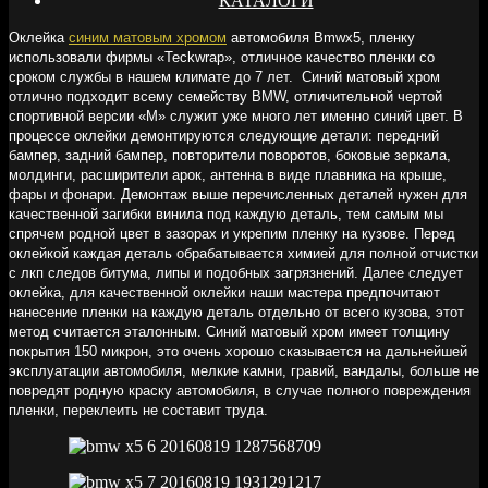
КАТАЛОГИ
Оклейка
синим матовым хромом
автомобиля Bmwx5, пленку
использовали фирмы «Teckwrap», отличное качество пленки со
сроком службы в нашем климате до 7 лет. Синий матовый хром
отлично подходит всему семейству BMW, отличительной чертой
спортивной версии «М» служит уже много лет именно синий цвет. В
процессе оклейки демонтируются следующие детали: передний
бампер, задний бампер, повторители поворотов, боковые зеркала,
молдинги, расширители арок, антенна в виде плавника на крыше,
фары и фонари. Демонтаж выше перечисленных деталей нужен для
качественной загибки винила под каждую деталь, тем самым мы
спрячем родной цвет в зазорах и укрепим пленку на кузове. Перед
оклейкой каждая деталь обрабатывается химией для полной отчистки
с лкп следов битума, липы и подобных загрязнений. Далее следует
оклейка, для качественной оклейки наши мастера предпочитают
нанесение пленки на каждую деталь отдельно от всего кузова, этот
метод считается эталонным. Синий матовый хром имеет толщину
покрытия 150 микрон, это очень хорошо сказывается на дальнейшей
эксплуатации автомобиля, мелкие камни, гравий, вандалы, больше не
повредят родную краску автомобиля, в случае полного повреждения
пленки, переклеить не составит труда.