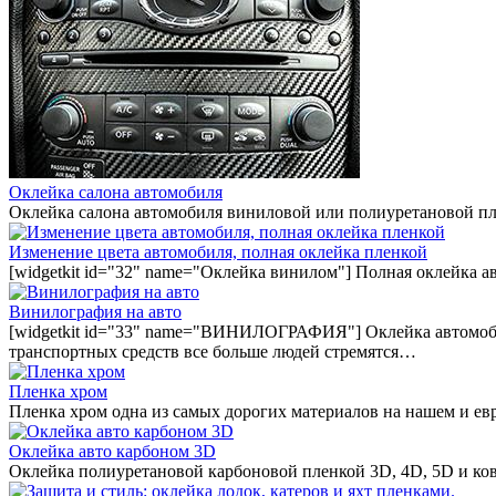
Оклейка салона автомобиля
Оклейка салона автомобиля виниловой или полиуретановой пл
Изменение цвета автомобиля, полная оклейка пленкой
[widgetkit id="32" name="Оклейка винилом"] Полная оклейка а
Винилография на авто
[widgetkit id="33" name="ВИНИЛОГРАФИЯ"] Оклейка автомобил
транспортных средств все больше людей стремятся…
Пленка хром
Пленка хром одна из самых дорогих материалов на нашем и ев
Оклейка авто карбоном 3D
Оклейка полиуретановой карбоновой пленкой 3D, 4D, 5D и ко