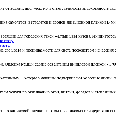
вие от водных прогулок, но и ответственность за сохранность су
ейка самолетов, вертолетов и дронов авиационной пленкой В м
одящий для городских такси желтый цвет кузова. Инициатором
госту.
ние его цвета и проницаемости для света посредством нанесени
й. Оклейка крыши седана без антенны виниловой пленкой - 170
кательным. Экстерьер машины подчеркивают колесные диски, 
гаем услуги по оклеиванию окон, витрин, фасадов и стеклянн
есению виниловой пленки на рамы пластиковых или деревянных 