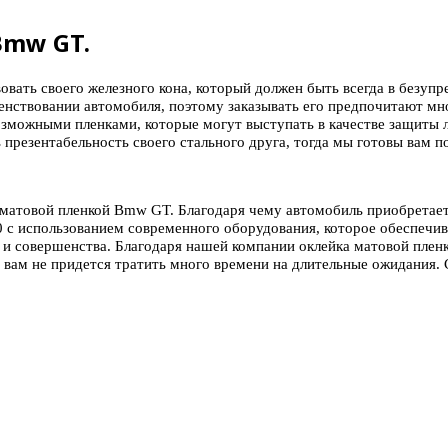
Bmw GT.
вать своего железного кона, который должен быть всегда в безуп
енствовании автомобиля, поэтому заказывать его предпочитают мн
зможными пленками, которые могут выступать в качестве защиты 
презентабельность своего стального друга, тогда мы готовы вам п
 матовой пленкой Bmw GT. Благодаря чему автомобиль приобретае
 использованием современного оборудования, которое обеспечива
 и совершенства. Благодаря нашей компании оклейка матовой плен
у, вам не придется тратить много времени на длительные ожидани