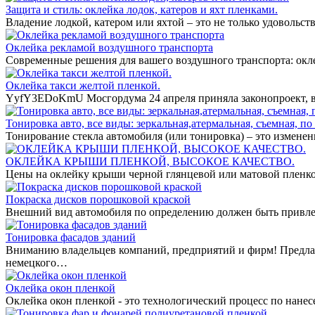
Защита и стиль: оклейка лодок, катеров и яхт пленками.
Владение лодкой, катером или яхтой – это не только удовольст
Оклейка рекламой воздушного транспорта
Современные решения для вашего воздушного транспорта: окл
Оклейка такси желтой пленкой.
YyfY3EDoKmU Мосгордума 24 апреля приняла законопроект, вв
Тонировка авто, все виды: зеркальная,атермальная, съемная, по 
Тонирование стекла автомобиля (или тонировка) – это измене
ОКЛЕЙКА КРЫШИ ПЛЕНКОЙ, ВЫСОКОЕ КАЧЕСТВО.
Цены на оклейку крыши черной глянцевой или матовой пленко
Покраска дисков порошковой краской
Внешний вид автомобиля по определению должен быть привле
Тонировка фасадов зданий
Вниманию владельцев компаний, предприятий и фирм! Предла
немецкого…
Оклейка окон пленкой
Оклейка окон пленкой - это технологический процесс по нан