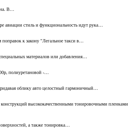
дна. В…
ире авиации стиль и функциональность идут рука…
 поправок к закону "Легальное такси в…
я специальных материалов или добавления…
00р, полиуретановой -…
придавая облику авто целостный гармоничный…
ых конструкций высококачественными тонировочными пленками
поверхностей, а также тонировка…