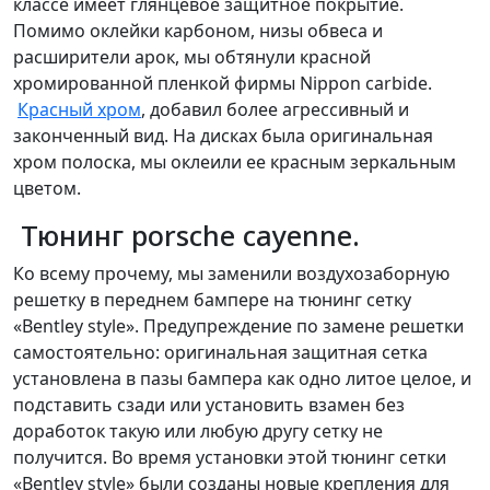
классе имеет глянцевое защитное покрытие.
Помимо оклейки карбоном, низы обвеса и
расширители арок, мы обтянули красной
хромированной пленкой фирмы
Nippon
carbide
.
Красный хром
, добавил более агрессивный и
законченный вид. На дисках была оригинальная
хром полоска, мы оклеили ее красным зеркальным
цветом.
Тюнинг porsche cayenne.
Ко всему прочему, мы заменили воздухозаборную
решетку в переднем бампере на тюнинг сетку
«
Bentley
style
». Предупреждение по замене решетки
самостоятельно: оригинальная защитная сетка
установлена в пазы бампера как одно литое целое, и
подставить сзади или установить взамен без
доработок такую или любую другу сетку не
получится. Во время установки этой тюнинг сетки
«
Bentley
style
» были созданы новые крепления для