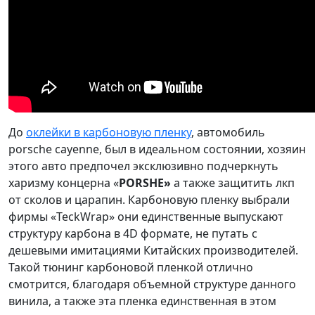
До
оклейки в карбоновую пленку
, автомобиль
porsche cayenne, был в идеальном состоянии, хозяин
этого авто предпочел эксклюзивно подчеркнуть
харизму концерна «
PORSHE
»
а также защитить лкп
от сколов и царапин. Карбоновую пленку выбрали
фирмы «
TeckWrap
» они единственные выпускают
структуру карбона в 4
D
формате, не путать с
дешевыми имитациями Китайских производителей.
Такой тюнинг карбоновой пленкой отлично
смотрится, благодаря объемной структуре данного
винила, а также эта пленка единственная в этом