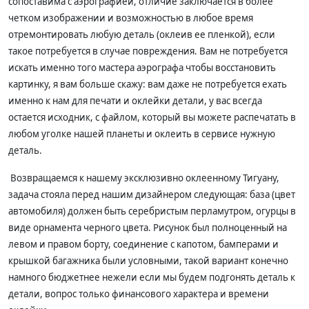
сопоставима с аэрографией, отличие заключается в более
четком изображении и возможностью в любое время
отремонтировать любую деталь (оклеив ее пленкой), если
такое потребуется в случае повреждения. Вам не потребуется
искать именно того мастера аэрографа чтобы восстановить
картинку, я вам больше скажу: вам даже не потребуется ехать
именно к нам для печати и оклейки детали, у вас всегда
остается исходник, с файлом, который вы можете распечатать в
любом уголке нашей планеты и оклеить в сервисе нужную
деталь.
Возвращаемся к нашему эксклюзивно оклеенному Тигуану,
задача стояла перед нашим дизайнером следующая: база (цвет
автомобиля) должен быть серебристым перламутром, огурцы в
виде орнамента черного цвета. Рисунок был полноценный на
левом и правом борту, соединение с капотом, бамперами и
крышкой багажника были условными, такой вариант конечно
намного бюджетнее нежели если мы будем подгонять деталь к
детали, вопрос только финансового характера и времени