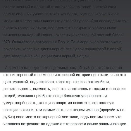
ответственный и сложный этап: оклейка матовой пленкой хаки
самых больших участков таких как борта, бампера и заканчивая
мелкими элементами навесных деталей кузова. Для соблюдения так
сказать гармонии стиля, все элементы покрытые хромом были
заменены на черный глянец, оклеены качественной пленкой Oracal
970. Обладателю автомобиля Порше Панамера было предложено
покрасить колесные диски черной глянцевой порошковой краской,
для завершения концепции хаки-черный, но увы.
И немного слов для потенциальных людей выбор которых пал на
этот интересный с не менее интересной истории цвет хаки: явно что
цвет мужской, подчеркивает характер хозяина автомобиля,
решительность, смелость, все это заложилось с годами в сознании
людей, мужчина приобретет еще большую уверенность и
умиротворённость, женщина напротив покажет свою волевую
позицию в жизни, тем самым есть все шансы именно (прорубить не
рубив) свое место по карьерной лестнице, ведь все мы знаем что
человека встречают по одежке а это первое и самое запоминающее.