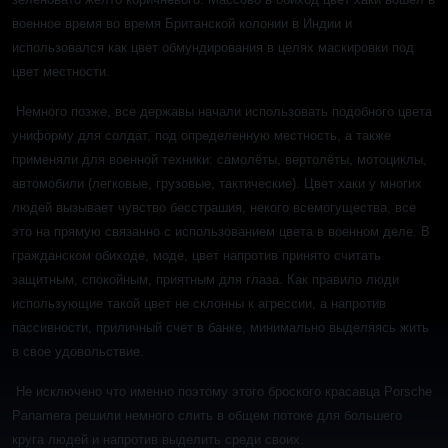
военное время во время Британской колонии в Индии и
использовался как цвет обмундирования в целях маскировки под
цвет местности.
Немного позже, все державы начали использовать подобного цвета
униформу для солдат, под определенную местность, а также
применяли для военной техники: самолёты, вертолёты, мотоциклы,
автомобили (легковые, грузовые, тактические). Цвет хаки у многих
людей вызывает чувство бесстрашия, некого всемогущества, все
это на прямую связанно с использованием цвета в военном деле. В
гражданском обиходе, моде, цвет напротив принято считать
защитным, спокойным, приятным для глаза. Как правило люди
использующие такой цвет не склонны к агрессии, а напротив
пассивности, приличный счет в банке, минимально выделяясь жить
в свое удовольствие.
Не исключено что именно поэтому этого броского красавца Porsche
Panamera решили немного слить в общем потоке для большего
круга людей и напротив выделить среди своих.