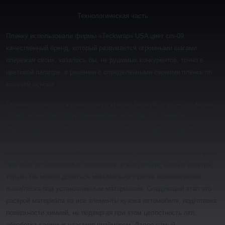
Технологическая часть
Пленку использовали фирмы «Teckwrap» USA цвет cm-09,
качественный бренд, который развивается огромными шагами
опережая своих, казалось бы, не рушимых конкурентов, точно в
цветовой палитре, в решении с определенными сериями пленок по
клеевой основе.
Оклейка проводится в несколько этапов. Первый этап — это мойка
кузова и полный разбор автомобиля включая все элементы
преграждающие оклейки, а именно: бампер передний, задний,
зеркала, дверные ручки, молдинги, фары, фонари. Далее следует
отмыть все скрытые ниши на автомобиле, которые были недоступны
при всех установленных элементов, и все детали, снятые изнутри,
только так можно добиться минимального риска возникновения
пыли/песка под установленным материалом. Следующий этап это
раскрой материала на все элементы кузова автомобиля, подготовка
поверхности химией, не подвергая при этом целостность лкп,
обработка сложных участков праймером. Далее самый