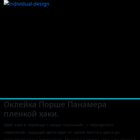
Оклейка Порше Панамера
пленкой хаки.
Цвет хаки в переводе с хинди «пыльный», с персидского
«земляной» градация цвета идет от грязно желтого цвета до
зеленовато желто коричневого. Массово в обиход цвет хаки вошел в