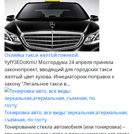
Оклейка такси желтой пленкой.
YyfY3EDoKmU Мосгордума 24 апреля приняла
законопроект, вводящий для городских такси
желтый цвет кузова. Инициатором поправок к
закону "Легальное такси в…
Тонировка авто, все виды: зеркальная,атермальная,
съемная, по госту.
Тонирование стекла автомобиля (или тонировка) –
это изменение его цвета и проницаемости для света