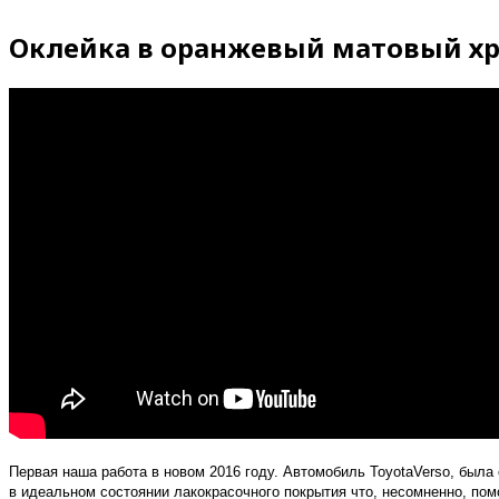
Оклейка в оранжевый матовый хро
Первая наша работа в новом 2016 году. Автомобиль ToyotaVerso, был
в идеальном состоянии лакокрасочного покрытия что, несомненно, пом