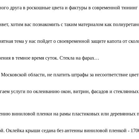
ного друга в роскошные цвета и фактуры в современной тюнинг
ривет, хотим вас познакомить с таким материалом как полиурета
иятная тема у нас пойдет о своевременной защите капота от ск
ения в темное время суток. Стекла на фарах…
 Московской области, не платить штрафы за несоответствие цве
гаем услуги по оклеиванию окон, витрин, фасадов и стеклянн
есению виниловой пленки на рамы пластиковых или деревянных 
й. Оклейка крыши седана без антенны виниловой пленкой - 170