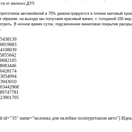
сти от мелкого ДТП.
прототипов автомобилей в 70% демонстрируются в пленке матовый хром.
им образом, на выходе мы получаем красивый винил, с толщиной 150 мк
мотреть. В ночное время суток, подсвеченное виниловое покрытие раскры
их.
kit id="35" name="колонка для оклейки полиуретаном авто"] Идеа