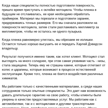
Когда наши специалисты полностью подготовили поверхность,
пришло время приступать к оклейке мотоцикла. Чтобы пленка в
будущем не отслаивалась, ее края необходимо обработать
праймером. Материал мы порезали и подготовили заранее,
придерживаясь точных размеров. Его мы сначала разложили на
поверхности мотоцикла, затем стали разглаживать миллиметр за
миллиметром, чтобы не осталось ни одного пузырька.
Когда пленка равномерно улеглась, мы обрезаем ее излишки.
Остается только хорошо высушить ее и передать Харлей Дэвидсон
владельцу.
Результат получился именно таким, как хотел клиент. Мотоцикл стал
выглядеть на много солиднее, при этом самая уязвимая часть - низы,
стала защищена. Теперь ему не страшны камни, которые отлетают от
колес и царапины, которые возникают в процессе естественной
эксплуатации. Кроме того, пленка не боится воздействия различных
химикатов.
Мы работаем только с качественными материалами, а среди наших
сотрудников только опытные специалисты. Это дает нам возможность
давать длительную гарантию на свою работу, чтобы клиенты были
уверены в качестве предоставляемых услуг. Мы работаем как с
автомобилями, так и с мотоциклами и другими транспортными