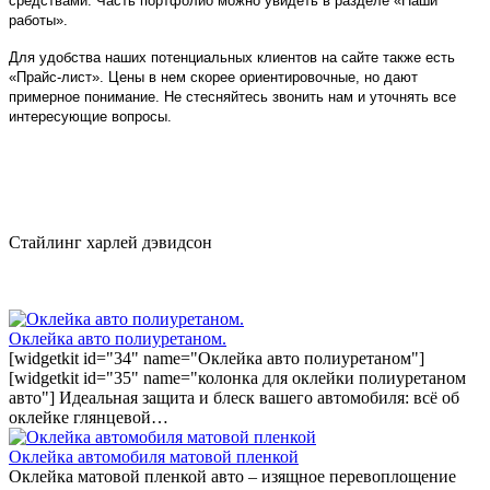
средствами. Часть портфолио можно увидеть в разделе «Наши
работы».
Для удобства наших потенциальных клиентов на сайте также есть
«Прайс-лист». Цены в нем скорее ориентировочные, но дают
примерное понимание. Не стесняйтесь звонить нам и уточнять все
интересующие вопросы.
Стайлинг харлей дэвидсон
Оклейка авто полиуретаном.
[widgetkit id="34" name="Оклейка авто полиуретаном"]
[widgetkit id="35" name="колонка для оклейки полиуретаном
авто"] Идеальная защита и блеск вашего автомобиля: всё об
оклейке глянцевой…
Оклейка автомобиля матовой пленкой
Оклейка матовой пленкой авто – изящное перевоплощение