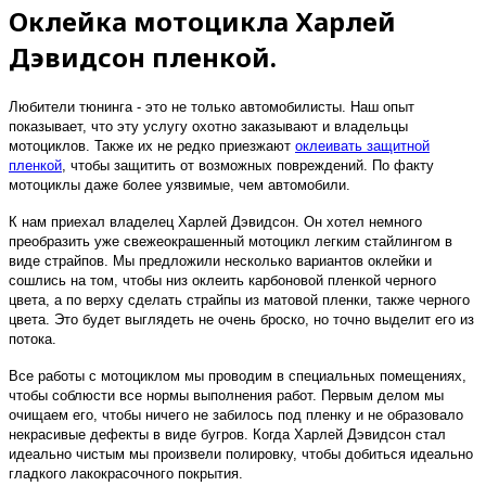
Оклейка мотоцикла Харлей
Дэвидсон пленкой.
Любители тюнинга - это не только автомобилисты. Наш опыт
показывает, что эту услугу охотно заказывают и владельцы
мотоциклов. Также их не редко приезжают
оклеивать защитной
пленкой
, чтобы защитить от возможных повреждений. По факту
мотоциклы даже более уязвимые, чем автомобили.
К нам приехал владелец Харлей Дэвидсон. Он хотел немного
преобразить уже свежеокрашенный мотоцикл легким стайлингом в
виде страйпов. Мы предложили несколько вариантов оклейки и
сошлись на том, чтобы низ оклеить карбоновой пленкой черного
цвета, а по верху сделать страйпы из матовой пленки, также черного
цвета. Это будет выглядеть не очень броско, но точно выделит его из
потока.
Все работы с мотоциклом мы проводим в специальных помещениях,
чтобы соблюсти все нормы выполнения работ. Первым делом мы
очищаем его, чтобы ничего не забилось под пленку и не образовало
некрасивые дефекты в виде бугров. Когда Харлей Дэвидсон стал
идеально чистым мы произвели полировку, чтобы добиться идеально
гладкого лакокрасочного покрытия.