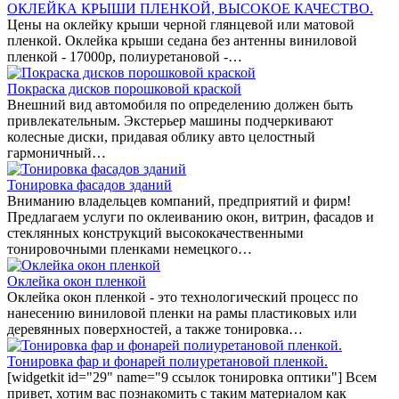
ОКЛЕЙКА КРЫШИ ПЛЕНКОЙ, ВЫСОКОЕ КАЧЕСТВО.
Цены на оклейку крыши черной глянцевой или матовой
пленкой. Оклейка крыши седана без антенны виниловой
пленкой - 17000р, полиуретановой -…
Покраска дисков порошковой краской
Внешний вид автомобиля по определению должен быть
привлекательным. Экстерьер машины подчеркивают
колесные диски, придавая облику авто целостный
гармоничный…
Тонировка фасадов зданий
Вниманию владельцев компаний, предприятий и фирм!
Предлагаем услуги по оклеиванию окон, витрин, фасадов и
стеклянных конструкций высококачественными
тонировочными пленками немецкого…
Оклейка окон пленкой
Оклейка окон пленкой - это технологический процесс по
нанесению виниловой пленки на рамы пластиковых или
деревянных поверхностей, а также тонировка…
Тонировка фар и фонарей полиуретановой пленкой.
[widgetkit id="29" name="9 ссылок тонировка оптики"] Всем
привет, хотим вас познакомить с таким материалом как