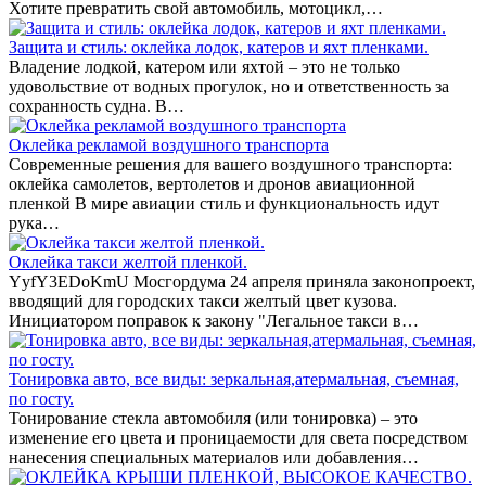
Хотите превратить свой автомобиль, мотоцикл,…
Защита и стиль: оклейка лодок, катеров и яхт пленками.
Владение лодкой, катером или яхтой – это не только
удовольствие от водных прогулок, но и ответственность за
сохранность судна. В…
Оклейка рекламой воздушного транспорта
Современные решения для вашего воздушного транспорта:
оклейка самолетов, вертолетов и дронов авиационной
пленкой В мире авиации стиль и функциональность идут
рука…
Оклейка такси желтой пленкой.
YyfY3EDoKmU Мосгордума 24 апреля приняла законопроект,
вводящий для городских такси желтый цвет кузова.
Инициатором поправок к закону "Легальное такси в…
Тонировка авто, все виды: зеркальная,атермальная, съемная,
по госту.
Тонирование стекла автомобиля (или тонировка) – это
изменение его цвета и проницаемости для света посредством
нанесения специальных материалов или добавления…