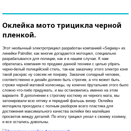
Оклейка мото трицикла черной
пленкой.
Этот необычный электротрицикл разработан компанией «Segway» из
линейки Patroller, как многие догадаются мотоцикл, специально
разрабатывался для полиции, как и в нашем случае. К нам
обратилась компания по продаже данной техники с целью убрать
черно-белый полицейский стиль, так-как заказчику этого электро коня
такой раскрас ну совсем не понраву. Заказчик солидный человек,
соответственно и дизайн должен быть строгим, а что может быть
строже черной матовой колесницы, ну конечно брутальнее этого было
сложно что-либо придумать, и мы остановились именно на этом
варианте. В дополнении к строгому костюму из черного мата, мы
затонировали всю оптику и передний фальшь визер. Оклейка
мотоцикла проходила с полным разбором всего пластика для
достижения максимального качества оклейки без малейших
просветов между деталей. По итогу трицикл уехал к своему хозяину,
и все остались довольны.