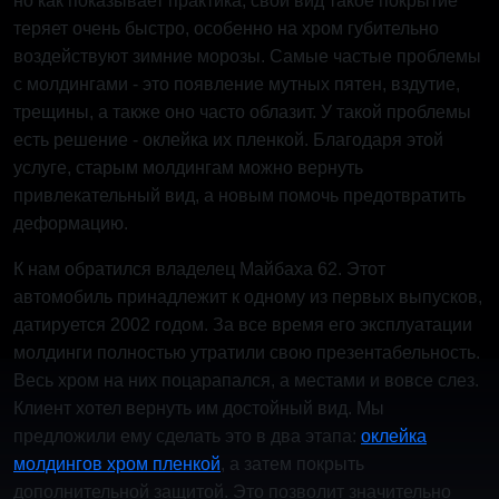
но как показывает практика, свой вид такое покрытие
теряет очень быстро, особенно на хром губительно
воздействуют зимние морозы. Самые частые проблемы
с молдингами - это появление мутных пятен, вздутие,
трещины, а также оно часто облазит. У такой проблемы
есть решение - оклейка их пленкой. Благодаря этой
услуге, старым молдингам можно вернуть
привлекательный вид, а новым помочь предотвратить
деформацию.
К нам обратился владелец Майбаха 62. Этот
автомобиль принадлежит к одному из первых выпусков,
датируется 2002 годом. За все время его эксплуатации
молдинги полностью утратили свою презентабельность.
Весь хром на них поцарапался, а местами и вовсе слез.
Клиент хотел вернуть им достойный вид. Мы
предложили ему сделать это в два этапа:
оклейка
молдингов хром пленкой
, а затем покрыть
дополнительной защитой. Это позволит значительно