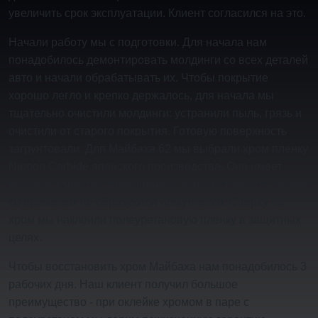
увеличить срок эксплуатации. Клиент согласился на это.
Начали работу мы с подготовки. Для начала нам
понадобилось демонтировать молдинги со всех деталей
авто и начали обрабатывать их. Чтобы покрытие
хорошо легло и крепко держалось, для начала мы
тщательно очистили молдинги: устранили пыль, грязь и
очистили от старого покрытия. Готовую поверхность
загрунтовали. Для Майбаха 62 мы выбрали хром пленку
Nippon Carbide японского производства. Она имеет
высокое качество, повышенную износостойкость, на ней
со временем не образуются помутнения. Сверху на
хром мы наклеили полеуретановую пленку в защитных
целях.
Чтобы восстановить хром Майбаха нам понадобилось 3
рабочих дня. Наш клиент получил большое
преимущество - при оклейке хромом в паре с