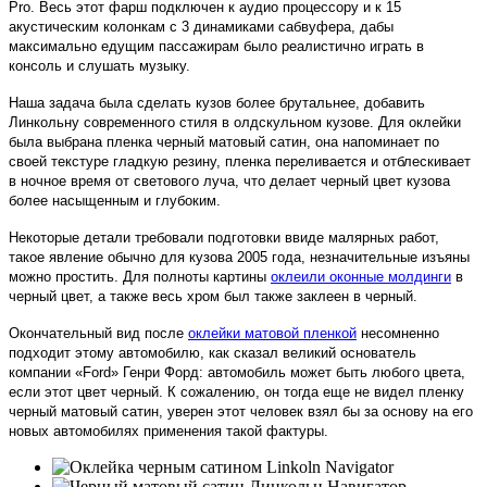
Pro. Весь этот фарш подключен к аудио процессору и к 15
акустическим колонкам с 3 динамиками сабвуфера, дабы
максимально едущим пассажирам было реалистично играть в
консоль и слушать музыку.
Наша задача была сделать кузов более брутальнее, добавить
Линкольну современного стиля в олдскульном кузове. Для оклейки
была выбрана пленка черный матовый сатин, она напоминает по
своей текстуре гладкую резину, пленка переливается и отблескивает
в ночное время от светового луча, что делает черный цвет кузова
более насыщенным и глубоким.
Некоторые детали требовали подготовки ввиде малярных работ,
такое явление обычно для кузова 2005 года, незначительные изъяны
можно простить. Для полноты картины
оклеили оконные молдинги
в
черный цвет, а также весь хром был также заклеен в черный.
Окончательный вид после
оклейки матовой пленкой
несомненно
подходит этому автомобилю, как сказал великий основатель
компании «Ford» Генри Форд: автомобиль может быть любого цвета,
если этот цвет черный. К сожалению, он тогда еще не видел пленку
черный матовый сатин, уверен этот человек взял бы за основу на его
новых автомобилях применения такой фактуры.