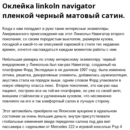
Оклейка linkoln navigator
пленкой черный матовый сатин.
Когда к нам попадают в руки такие интересные экземпляры
Американского происхождения как этот Линкольн Навигатор второго
поколения, со своим породистым выхлопом, размером кузова,
посадкой и какой-то не описуемой харизмой в стили тех недавних
времен, хочется наслаждаться каждым моментом работы с ним.
Небольшая ремарка по этому интересному экземпляру: первый
внедорожник у Линкольна был как-раз Навигатор, созданный на
платформе Форд Экспедишн в не далеком 1997 году, была изменена
оптика, решетка, декоративные элементы, добавилась шумоизоляция,
акустика стала на порядок выше, одним словом Форд упаковали в
новую обвертку класса люкс. Второе поколение, это как-раз наш
пациент, построен все на той-же платформе, но уже со своей акпп,
внешнем стайлингом и удлиненным кузовом, что несомненно
повлияло на его и так комфортный салон в лучшую сторону.
Этот автомобиль приобрели на Японском аукционе в идеальном
состоянии за очень большие деньги, внутри присутствовали
глобальные изменения ввиде переделки салона под два вип
пассажира с сиденьями от Mercedes 222 и игровой консолью Psp 4