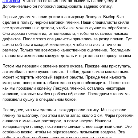
антихром
. В итоге он оставил нам автомобиль на обе услуги.
Дополнительно он попросил закодировать заднюю оптику.
Первым делом мы приступили к антихрому Лексуса. Выбор был
сделан в пользу черной матовой пленки. Наши специалисты сняли
все хромированные детали, чтобы как можно лучше их обработать.
Они хорошо помыли их, отполировали, чтобы не осталось никаких
дефектов. После этого специалисты принялись за резку пленки. Тут
важно соблюсти каждый миллиметр, чтобы она легла точно по
размеру. Только так возможно качественное сцепление. Последним
этапом мы оклеиваем каждую деталь и тщательно ее просушиваем.
Потом мы перешли к оклейке всего кузова. Прежде чем приступать,
автомобиль также нужно помыть. Любая, даже самая мелкая пыль
может испортить итоговый вариант работы. Прежде чем наносить
материал, поверхность обязательно нужно обезжирить. После того,
как мы произвели оклейку Лексуса пленкой, остались некоторые
излишки, которые мы без проблем обрезали. Последним этапом мы
произвели сушку в специальном боксе.
Последнее, что мы сделали - закодировали оптику. Мы вырезали
пленку по шаблону, при этом взяли запас около 1 см. Фары протерли
сначала с мыльным раствором, а потом насухо. Нанесли
тонированную пленку, постепенно снимая с нее защитный слой. Это
особенно важно, чтобы не образовалось пузырьков воздуха. Эта
работа требует особенно щепетильного подхода, но наши