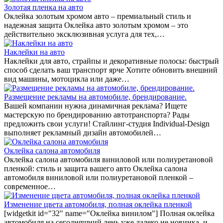
Золотая пленка на авто
Оклейка золотым хромом авто – премиальный стиль и
надежная защита Оклейка авто золотым хромом – это
действительно эксклюзивная услуга для тех,…
Наклейки на авто
Наклейки для авто, страйпы и декоративные полосы: быстрый
способ сделать ваш транспорт ярче Хотите обновить внешний
вид машины, мотоцикла или даже…
Размещение рекламы на автомобиле, брендирование.
Вашей компании нужна динамичная реклама? Ищете
мастерскую по брендированию автотранспорта? Рады
предложить свои услуги! Стайлинг-студия Individual-Design
выполняет рекламный дизайн автомобилей…
Оклейка салона автомобиля
Оклейка салона автомобиля виниловой или полиуретановой
пленкой: стиль и защита вашего авто Оклейка салона
автомобиля виниловой или полиуретановой пленкой –
современное…
Изменение цвета автомобиля, полная оклейка пленкой
[widgetkit id="32" name="Оклейка винилом"] Полная оклейка
автомобиля на сегодняшний день уже далеко не новинка, и