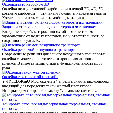
Оклейка авто карбоном 3D
Оклейка полиуретановой карбоновой пленкой 3D, 4D, 5D и
кованым карбоном — стильный тюнинг и надежная защита
Хотите превратить свой автомобиль, мотоцикл,…
Защита и стиль: оклейка лодок, катеров и яхт пленками.
Владение лодкой, катером или яхтой – это не только
удовольствие от водных прогулок, но и ответственность за
сохранность судна. В…
Оклейка рекламой воздушного транспорта
Современные решения для вашего воздушного транспорта:
оклейка самолетов, вертолетов и дронов авиационной
пленкой В мире авиации стиль и функциональность идут
рука…
Оклейка такси желтой пленкой.
YyfY3EDoKmU Мосгордума 24 апреля приняла законопроект,
вводящий для городских такси желтый цвет кузова.
Инициатором поправок к закону "Легальное такси в…
Тонировка авто, все виды: зеркальная,атермальная, съемная,
по госту.