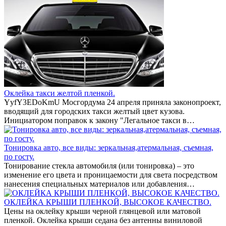
Оклейка такси желтой пленкой.
YyfY3EDoKmU Мосгордума 24 апреля приняла законопроект,
вводящий для городских такси желтый цвет кузова.
Инициатором поправок к закону "Легальное такси в…
Тонировка авто, все виды: зеркальная,атермальная, съемная,
по госту.
Тонирование стекла автомобиля (или тонировка) – это
изменение его цвета и проницаемости для света посредством
нанесения специальных материалов или добавления…
ОКЛЕЙКА КРЫШИ ПЛЕНКОЙ, ВЫСОКОЕ КАЧЕСТВО.
Цены на оклейку крыши черной глянцевой или матовой
пленкой. Оклейка крыши седана без антенны виниловой