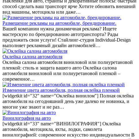
Наклейки для авто, страйпы и декоративные полосы: быстрый
способ сделать ваш транспорт ярче Хотите обновить внешний
вид машины, мотоцикла или даже…
Размещение рекламы на автомобиле, брендирование.
Вашей компании нужна динамичная реклама? Ищете
мастерскую по брендированию автотранспорта? Рады
предложить свои услуги! Стайлинг-студия Individual-Design
выполняет рекламный дизайн автомобилей…
Оклейка салона автомобиля
Оклейка салона автомобиля виниловой или полиуретановой
пленкой: стиль и защита вашего авто Оклейка салона
автомобиля виниловой или полиуретановой пленкой –
современное…
Изменение цвета автомобиля, полная оклейка пленкой
[widgetkit id="32" name="Оклейка винилом"] Полная оклейка
автомобиля на сегодняшний день уже далеко не новинка, и
многие уже знают и не раз…
Винилография на авто
[widgetkit id="33" name="ВИНИЛОГРАФИЯ"] Оклейка
автомобиля, мотоцикла, яхты, лодки, самолета
винилографией: современное искусство индивидуальности В