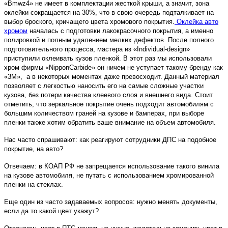
«Bmwz4» не имеет в комплектации жесткой крыши, а значит, зона
оклейки сокращается на 30%, что в свою очередь подталкивает на
выбор броского, кричащего цвета хромового покрытия.
Оклейка авто
хромом
началась с подготовки лакокрасочного покрытия, а именно
полировкой и полным удалением мелких дефектов. После полного
подготовительного процесса, мастера из «Individual-design»
приступили оклеивать кузов пленкой. В этот раз мы использовали
хром фирмы «NipponCarbide» он ничем не уступает такому бренду как
«3M», а в некоторых моментах даже превосходит. Данный материал
позволяет с легкостью наносить его на самые сложные участки
кузова, без потери качества клеевого слоя и внешнего вида. Стоит
отметить, что зеркальное покрытие очень подходит автомобилям с
большим количеством граней на кузове и бамперах, при выборе
пленки также хотим обратить ваше внимание на объем автомобиля.
Нас часто спрашивают: как реагируют сотрудники ДПС на подобное
покрытие, на авто?
Отвечаем: в КОАП РФ не запрещается использование такого винила
на кузове автомобиля, не путать с использованием хромированной
пленки на стеклах.
Еще один из часто задаваемых вопросов: нужно менять документы,
если да то какой цвет укажут?