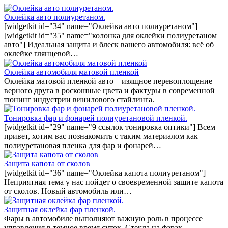
Оклейка авто полиуретаном.
[widgetkit id="34" name="Оклейка авто полиуретаном"]
[widgetkit id="35" name="колонка для оклейки полиуретаном
авто"] Идеальная защита и блеск вашего автомобиля: всё об
оклейке глянцевой…
Оклейка автомобиля матовой пленкой
Оклейка матовой пленкой авто – изящное перевоплощение
верного друга в роскошные цвета и фактуры в современной
тюнинг индустрии винилового стайлинга.
Тонировка фар и фонарей полиуретановой пленкой.
[widgetkit id="29" name="9 ссылок тонировка оптики"] Всем
привет, хотим вас познакомить с таким материалом как
полиуретановая пленка для фар и фонарей…
Защита капота от сколов
[widgetkit id="36" name="Оклейка капота полиуретаном"]
Неприятная тема у нас пойдет о своевременной защите капота
от сколов. Новый автомобиль или…
Защитная оклейка фар пленкой.
Фары в автомобиле выполняют важную роль в процессе
управления в темное время суток. Стекла на фарах…