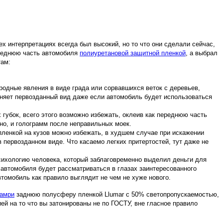
ех интерпретациях всегда был высокий, но то что они сделали сейчас,
ереднюю часть автомобиля
полиуретановой защитной пленкой
, а выбрал
там:
родные явления в виде града или сорвавшихся веток с деревьев,
раняет первозданный вид даже если автомобиль будет использоваться
губок, всего этого возможно избежать, оклеив как переднюю часть
но, и голограмм после неправильных моек.
 пленкой на кузов можно избежать, в худшем случае при искажении
 первозданном виде. Что касаемо легких притертостей, тут даже не
сихологию человека, который заблаговременно выделил деньги для
 автомобиля будет рассматриваться в глазах заинтересованного
втомобиль как правило выглядит не чем не хуже нового.
камри
заднюю полусферу пленкой Llumar с 50% светопропускаемостью,
ей на то что вы затонированы не по ГОСТУ, вне гласное правило