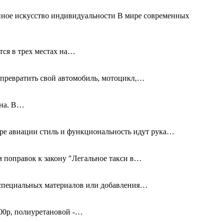
нное искусство индивидуальности В мире современных
тся в трех местах на…
превратить свой автомобиль, мотоцикл,…
дна. В…
ире авиации стиль и функциональность идут рука…
 поправок к закону "Легальное такси в…
я специальных материалов или добавления…
00р, полиуретановой -…