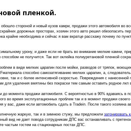
новой пленкой.
 обошло стороной и новый кузов камри, продажи этого автомобиля во вс
бескрайних дорожных просторах, хозяин этого авто решил обезопасить п
ка крайне необходима и сейчас я вам вкратце расскажу почему по пунк
симальному урону, и даже если не брать во внимание мелкие камни, при
м способом не получится. Так вот оклейка полиуретановой пленкой сох
облем в виде мелких царапин после мойки, разводов от тряпок, моющих 
PFматериала способно самозатягиванию мелких царапин, а, следователь
ковке, так и с более интенсивной скоростью. Повреждения с нанесенной
нам для удаления вмятины без покраски тем самым оставить родное лкп в
ым до момента продажи автомобиля. С вероятностью в 90% вдаваясь в п
ого во время эксплуатационных проблем так и в момент продажи своего
я у вас, даже если автомобиль сдать в Tradein. После такого хозяина а
солнечную жаркую, так и в зимнюю стужу, мы предложили
затонировать 
чный вид не дает повода сотрудникам ДПС вас останавливать с претензи
ете частым гостем на стационарных постах ДПС.