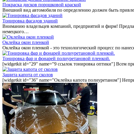
Покраска дисков порошковой краской
Внешний вид автомобиля по определению должен быть привле
Тонировка фасадов зданий
Вниманию владельцев компаний, предприятий и фирм! Предла
немецкого…
Оклейка окон пленкой
Оклейка окон пленкой - это технологический процесс по нан
Тонировка фар и фонарей полиуретановой пленкой.
[widgetkit id="29" name="9 ссылок тонировка оптики"] Всем п
Защита капота от сколов
[widgetkit id="36" name="Оклейка капота полиуретаном"] Непр