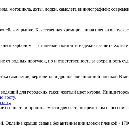
я, мотоцикла, яхты, лодки, самолета винилографией: совреме
ропейском рынке. Качественная хромированная пленка выпускае
ваным карбоном — стильный тюнинг и надежная защита Хотите 
вие от водных прогулок, но и ответственность за сохранность су
ейка самолетов, вертолетов и дронов авиационной пленкой В м
одящий для городских такси желтый цвет кузова. Инициатором
госту.
ние его цвета и проницаемости для света посредством нанесени
й. Оклейка крыши седана без антенны виниловой пленкой - 170