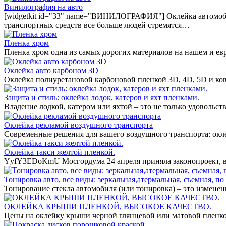
Винилография на авто
[widgetkit id="33" name="ВИНИЛОГРАФИЯ"] Оклейка автомобил
транспортных средств все больше людей стремятся…
Пленка хром
Пленка хром одна из самых дорогих материалов на нашем и ев
Оклейка авто карбоном 3D
Оклейка полиуретановой карбоновой пленкой 3D, 4D, 5D и ко
Защита и стиль: оклейка лодок, катеров и яхт пленками.
Владение лодкой, катером или яхтой – это не только удовольст
Оклейка рекламой воздушного транспорта
Современные решения для вашего воздушного транспорта: окл
Оклейка такси желтой пленкой.
YyfY3EDoKmU Мосгордума 24 апреля приняла законопроект, вв
Тонировка авто, все виды: зеркальная,атермальная, съемная, по 
Тонирование стекла автомобиля (или тонировка) – это измене
ОКЛЕЙКА КРЫШИ ПЛЕНКОЙ, ВЫСОКОЕ КАЧЕСТВО.
Цены на оклейку крыши черной глянцевой или матовой пленко