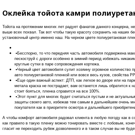
Оклейка тойота камри полиурета
Тойота на протяжении многих лет радует фанатов данного концерна, не
выше всех похвал. Так вот чтобы такую красоту сохранить на наших 
установочный центр именно наш. На черном цвете полиуретановая плен
•
Бесспорно, то что передняя часть автомобиля подвержена мак
пескоструй с дороги особенно в зимний период избежать никаки
круглые сутки в паре сопровождения кортежа.
•
Черный цвет автомобиля сулит хозяину огромное количество пр
авто полиуретановой пленкой или вовсе весь кузов, свойства P
•
Еще один важный аспект: ДТП, как легкое во дворе или на пар
метала краска не пострадает, вам останется лишь обратится к 
стоит бояться, пленка справится на все 100%.
•
Этот пункт для многих будет считаться пустым и не актуальн
защиты своего авто, избежав тем самым в дальнейшем очень мн
покупателя как в приоритете осмотра и дальнейшего приобретени
А чтобы комфорт автомобиля радовал клиента в любую погоду как в 
как правило в такую пленку можно тонировать вместе с лобовым, коне
гласит не переходить рубеж дозволенного и в таком случае вы не буд