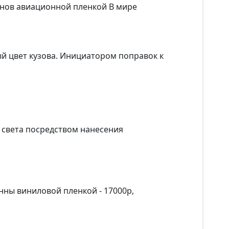
онов авиационной пленкой В мире
й цвет кузова. Инициатором поправок к
я света посредством нанесения
нны виниловой пленкой - 17000р,