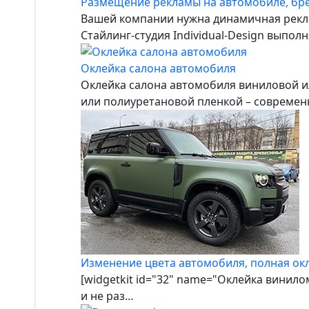
Размещение рекламы на автомобиле, бр
Вашей компании нужна динамичная рекла
Стайлинг-студия Individual-Design выпо
Оклейка салона автомобиля
Оклейка салона автомобиля виниловой и
или полиуретановой пленкой – совреме
Изменение цвета автомобиля, полная ок
[widgetkit id="32" name="Оклейка винил
и не раз…