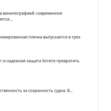
та винилографией: современное
мятся…
ромированная пленка выпускается в трех
г и надежная защита Хотите превратить
тственность за сохранность судна. В…