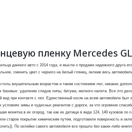
янцевую пленку Mercedes GL
ельца данного авто с 2014 года, и мысли о продаже надежного друга ег
альное, сменить цвет с черного на белый глянец, оклеив весь автомоби
 столь внушительным возрастом и таким состоянием лкп, никаких допол
х базовых: удаление следов липы, битума, мелкого налета. Все это д
 вид при контакте с лкп. Единственный косяк на всем автомобиле был 
 условиях зимы и чудесных реагентов с дороги, за что огромное спаси
шая монетка в их огород, так как их детище в виде 124, 140 кузовов по
ли старое покрытие химическим путем, подготовили поверхность и окл
олить)). По оклейки самого автомобиля все прошло без каких-либо внеп