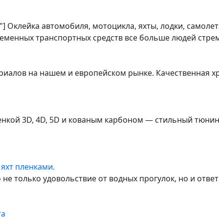
] Оклейка автомобиля, мотоцикла, яхты, лодки, самоле
ременных транспортных средств все больше людей стре
риалов на нашем и европейском рынке. Качественная х
нкой 3D, 4D, 5D и кованым карбоном — стильный тюнин
 яхт пленками.
о не только удовольствие от водных прогулок, но и отве
та