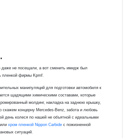
.
о даже не посещали, а вот сменить имидж был
ль пленкой фирмы Kpmf.
нительных манипуляций для подготовки автомобиля к
елается щадящими химическими составами, которые
хромированный молдинг, накладка на заднюю крышку,
бо скажем концерну Mercedes-Benz, забота и любовь
 сей день колеся по нашей не объятной с идеальными
еили
хром пленкой Nippon Carbide
с пожизненной
лановых ситуаций.