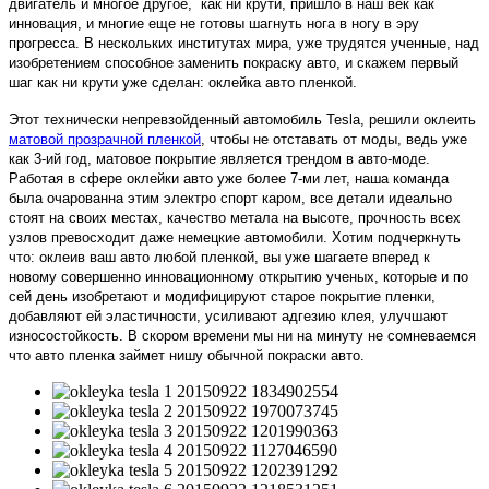
двигатель и многое другое, как ни крути, пришло в наш век как
инновация, и многие еще не готовы шагнуть нога в ногу в эру
прогресса. В нескольких институтах мира, уже трудятся ученные, над
изобретением способное заменить покраску авто, и скажем первый
шаг как ни крути уже сделан: оклейка авто пленкой.
Этот технически непревзойденный автомобиль Tesla, решили оклеить
матовой прозрачной пленкой
, чтобы не отставать от моды, ведь уже
как 3-ий год, матовое покрытие является трендом в авто-моде.
Работая в сфере оклейки авто уже более 7-ми лет, наша команда
была очарованна этим электро спорт каром, все детали идеально
стоят на своих местах, качество метала на высоте, прочность всех
узлов превосходит даже немецкие автомобили. Хотим подчеркнуть
что: оклеив ваш авто любой пленкой, вы уже шагаете вперед к
новому совершенно инновационному открытию ученых, которые и по
сей день изобретают и модифицируют старое покрытие пленки,
добавляют ей эластичности, усиливают адгезию клея, улучшают
износостойкость. В скором времени мы ни на минуту не сомневаемся
что авто пленка займет нишу обычной покраски авто.