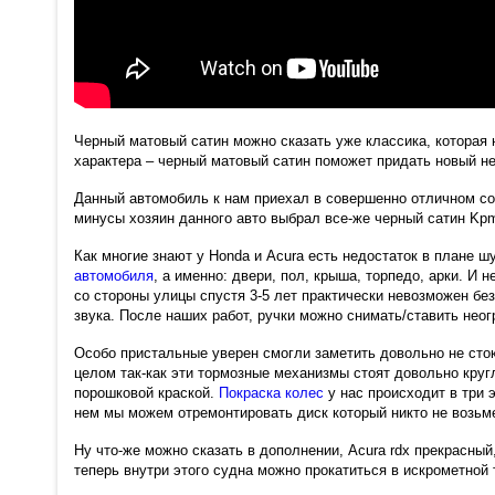
Черный матовый сатин можно сказать уже классика, которая н
характера – черный матовый сатин поможет придать новый н
Данный автомобиль к нам приехал в совершенно отличном со
минусы хозяин данного авто выбрал все-же черный сатин Kpm
Как многие знают у Honda и Acura есть недостаток в плане ш
автомобиля
, а именно: двери, пол, крыша, торпедо, арки. И
со стороны улицы спустя 3-5 лет практически невозможен бе
звука. После наших работ, ручки можно снимать/ставить нео
Особо пристальные уверен смогли заметить довольно не сток
целом так-как эти тормозные механизмы стоят довольно круг
порошковой краской.
Покраска колес
у нас происходит в три 
нем мы можем отремонтировать диск который никто не возьме
Ну что-же можно сказать в дополнении, Acura rdx прекрасны
теперь внутри этого судна можно прокатиться в искрометно