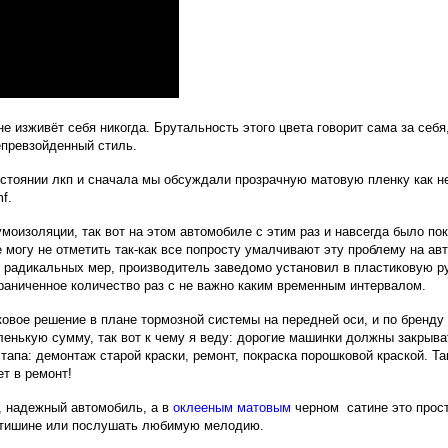
е изживёт себя никогда. Брутальность этого цвета говорит сама за себя
епревзойденный стиль.
стоянии лкп и сначала мы обсуждали прозрачную матовую пленку как не
f.
умоизоляции, так вот на этом автомобиле с этим раз и навсегда было п
 не могу не отметить так-как все попросту умалчивают эту проблему на
з радикальных мер, производитель заведомо установил в пластиковую р
граниченное количество раз с не важно каким временным интервалом.
овое решение в плане тормозной системы на передней оси, и по бренду
ленькую сумму, так вот к чему я веду: дорогие машинки должны закрыв
этапа: демонтаж старой краски, ремонт, покраска порошковой краской. Та
т в ремонт!
й, надежный автомобиль, а в
оклееным матовым
черном сатине это прост
й тишине или послушать любимую мелодию.