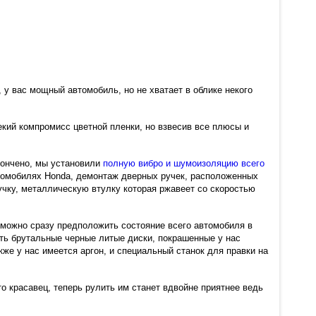
, у вас мощный автомобиль, но не хватает в облике некого
кий компромисс цветной пленки, но взвесив все плюсы и
окончено, мы установили
полную вибро и шумоизоляцию всего
 автомобилях Honda, демонтаж дверных ручек, расположенных
учку, металлическую втулку которая ржавеет со скоростью
 можно сразу предположить состояние всего автомобиля в
ать брутальные черные литые диски, покрашенные у нас
кже у нас имеется аргон, и специальный станок для правки на
о красавец, теперь рулить им станет вдвойне приятнее ведь