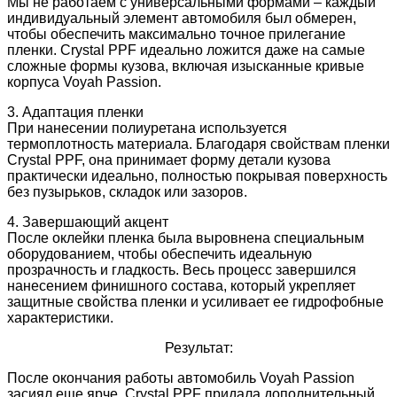
Мы не работаем с универсальными формами – каждый
индивидуальный элемент автомобиля был обмерен,
чтобы обеспечить максимально точное прилегание
пленки. Crystal PPF идеально ложится даже на самые
сложные формы кузова, включая изысканные кривые
корпуса Voyah Passion.
3. Адаптация пленки
При нанесении полиуретана используется
термоплотность материала. Благодаря свойствам пленки
Crystal PPF, она принимает форму детали кузова
практически идеально, полностью покрывая поверхность
без пузырьков, складок или зазоров.
4. Завершающий акцент
После оклейки пленка была выровнена специальным
оборудованием, чтобы обеспечить идеальную
прозрачность и гладкость. Весь процесс завершился
нанесением финишного состава, который укрепляет
защитные свойства пленки и усиливает ее гидрофобные
характеристики.
Результат:
После окончания работы автомобиль Voyah Passion
засиял еще ярче. Crystal PPF придала дополнительный