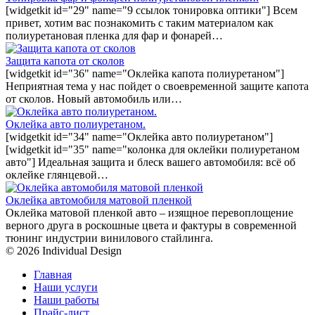
[widgetkit id="29" name="9 ссылок тонировка оптики"] Всем
привет, хотим вас познакомить с таким материалом как
полиуретановая пленка для фар и фонарей…
Защита капота от сколов
[widgetkit id="36" name="Оклейка капота полиуретаном"]
Неприятная тема у нас пойдет о своевременной защите капота
от сколов. Новый автомобиль или…
Оклейка авто полиуретаном.
[widgetkit id="34" name="Оклейка авто полиуретаном"]
[widgetkit id="35" name="колонка для оклейки полиуретаном
авто"] Идеальная защита и блеск вашего автомобиля: всё об
оклейке глянцевой…
Оклейка автомобиля матовой пленкой
Оклейка матовой пленкой авто – изящное перевоплощение
верного друга в роскошные цвета и фактуры в современной
тюнинг индустрии винилового стайлинга.
© 2026 Individual Design
Главная
Наши услуги
Наши работы
Прайс-лист