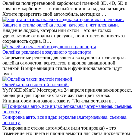
Оклейка полиуретановой карбоновой пленкой 3D, 4D, 5D и
кованым карбоном — стильный тюнинг и надежная защита
Хотите превратить свой автомобиль, мотоцикл,…
Защита и стиль: оклейка лодок, катеров и яхт пленками.
Владение лодкой, катером или яхтой – это не только
удовольствие от водных прогулок, но и ответственность за
сохранность судна. В…
Оклейка рекламой воздушного транспорта
Современные решения для вашего воздушного транспорта:
оклейка самолетов, вертолетов и дронов авиационной
пленкой В мире авиации стиль и функциональность идут
рука…
Оклейка такси желтой пленкой.
YyfY3EDoKmU Мосгордума 24 апреля приняла законопроект,
вводящий для городских такси желтый цвет кузова.
Инициатором поправок к закону "Легальное такси в…
Тонировка авто, все виды: зеркальная,атермальная, съемная,
по госту.
Тонирование стекла автомобиля (или тонировка) – это
изменение его цвета и проницаемости для света посредством