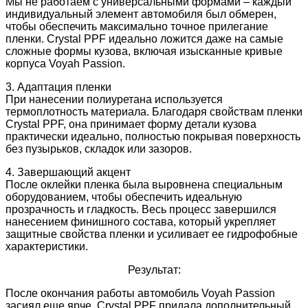
Мы не работаем с универсальными формами – каждый
индивидуальный элемент автомобиля был обмерен,
чтобы обеспечить максимально точное прилегание
пленки. Crystal PPF идеально ложится даже на самые
сложные формы кузова, включая изысканные кривые
корпуса Voyah Passion.
3. Адаптация пленки
При нанесении полиуретана используется
термоплотность материала. Благодаря свойствам пленки
Crystal PPF, она принимает форму детали кузова
практически идеально, полностью покрывая поверхность
без пузырьков, складок или зазоров.
4. Завершающий акцент
После оклейки пленка была выровнена специальным
оборудованием, чтобы обеспечить идеальную
прозрачность и гладкость. Весь процесс завершился
нанесением финишного состава, который укрепляет
защитные свойства пленки и усиливает ее гидрофобные
характеристики.
Результат:
После окончания работы автомобиль Voyah Passion
засиял еще ярче. Crystal PPF придала дополнительный