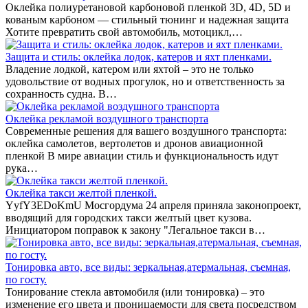
Оклейка полиуретановой карбоновой пленкой 3D, 4D, 5D и
кованым карбоном — стильный тюнинг и надежная защита
Хотите превратить свой автомобиль, мотоцикл,…
Защита и стиль: оклейка лодок, катеров и яхт пленками.
Владение лодкой, катером или яхтой – это не только
удовольствие от водных прогулок, но и ответственность за
сохранность судна. В…
Оклейка рекламой воздушного транспорта
Современные решения для вашего воздушного транспорта:
оклейка самолетов, вертолетов и дронов авиационной
пленкой В мире авиации стиль и функциональность идут
рука…
Оклейка такси желтой пленкой.
YyfY3EDoKmU Мосгордума 24 апреля приняла законопроект,
вводящий для городских такси желтый цвет кузова.
Инициатором поправок к закону "Легальное такси в…
Тонировка авто, все виды: зеркальная,атермальная, съемная,
по госту.
Тонирование стекла автомобиля (или тонировка) – это
изменение его цвета и проницаемости для света посредством