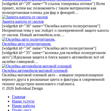
[widgetkit id="29" name="9 ссылок тонировка оптики"] Всем
привет, хотим вас познакомить с таким материалом как
полиуретановая пленка для фар и фонарей…
Защита капота от сколов
[widgetkit id="36" name="Оклейка капота полиуретаном"]
Неприятная тема у нас пойдет о своевременной защите капота
от сколов. Новый автомобиль или…
Оклейка авто полиуретаном.
[widgetkit id="34" name="Оклейка авто полиуретаном"]
[widgetkit id="35" name="колонка для оклейки полиуретаном
авто"] Идеальная защита и блеск вашего автомобиля: всё об
оклейке глянцевой…
Оклейка автомобиля матовой пленкой
Оклейка матовой пленкой авто – изящное перевоплощение
верного друга в роскошные цвета и фактуры в современной
тюнинг индустрии винилового стайлинга.
© 2026 Individual Design
Главная
Наши услуги
Наши работы
Прайс-лист