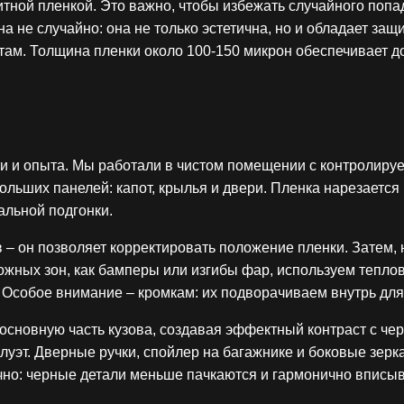
тной пленкой. Это важно, чтобы избежать случайного попа
а не случайно: она не только эстетична, но и обладает защ
ам. Толщина пленки около 100-150 микрон обеспечивает до
ти и опыта. Мы работали в чистом помещении с контролируе
ольших панелей: капот, крылья и двери. Пленка нарезает
альной подгонки.
– он позволяет корректировать положение пленки. Затем, 
ложных зон, как бамперы или изгибы фар, используем теплов
. Особое внимание – кромкам: их подворачиваем внутрь дл
 основную часть кузова, создавая эффектный контраст с ч
уэт. Дверные ручки, спойлер на багажнике и боковые зерк
тично: черные детали меньше пачкаются и гармонично вписы