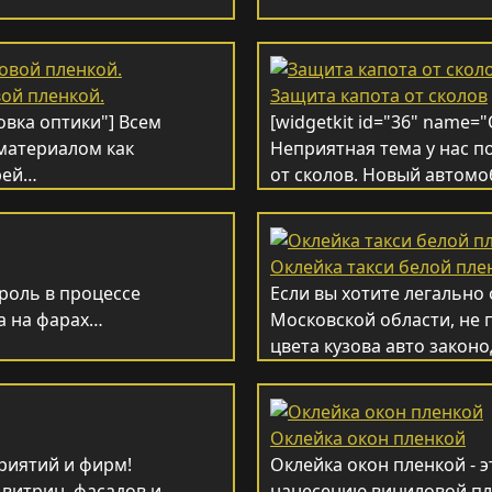
ой пленкой.
Защита капота от сколов
овка оптики"] Всем
[widgetkit id="36" name=
 материалом как
Неприятная тема у нас п
рей…
от сколов. Новый автом
Оклейка такси белой пле
роль в процессе
Если вы хотите легально
ла на фарах…
Московской области, не 
цвета кузова авто зако
Оклейка окон пленкой
риятий и фирм!
Оклейка окон пленкой - 
 витрин, фасадов и
нанесению виниловой пл