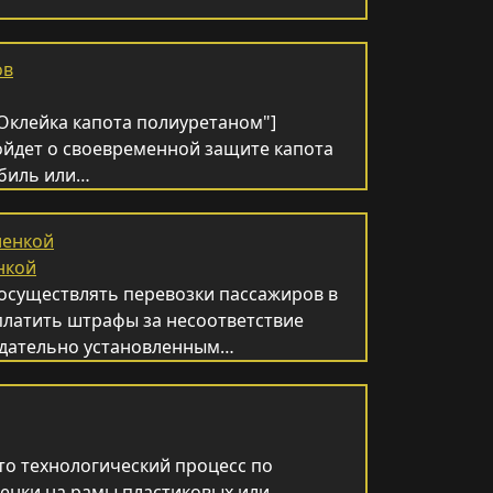
"Оклейка капота полиуретаном"]
ойдет о своевременной защите капота
обиль или…
нкой
 осуществлять перевозки пассажиров в
платить штрафы за несоответствие
нодательно установленным…
это технологический процесс по
енки на рамы пластиковых или