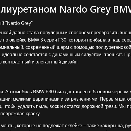
лиуретаном Nardo Grey BMW
й "Nardo Grey"
ленкой давно стала популярным способом преобразить вне
 по оклейке BMW 3 серии F30, которая прибыла в наш серв
ремиальный, современный шарм с помощью полиуретановой п
 идеально сочетается с динамичным силуэтом "трешки". Пр
в контрастный и элегантный дизайн.
ки. Автомобиль BMW F30 был доставлен в базовом черном 
тации: мелкими царапинами и загрязнениями. Первым шагом
чтобы удалить пыль, воск и остатки дорожной грязи. Мы п
 повреждая краску.
менты, которые не подлежат оклейке – такие как крыша, ру