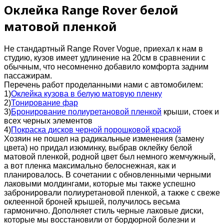
Оклейка Range Rover белой
матовой пленкой
Не стандартный Range Rover Vogue, приехал к нам в
студию, кузов имеет удлинение на 20см в сравнении с
обычным, что несомненно добавило комфорта задним
пассажирам.
Перечень работ проделанными нами с автомобилем:
1)
Оклейка кузова в белую матовую пленку
2)
Тонирование фар
3)
Бронирование полиуретановой пленкой
крыши, стоек и
всех черных элементов
4)
Покраска дисков черной порошковой краской
Хозяин не пошел на радикальные изменения (замену
цвета) но придал изюминку, выбрав оклейку белой
матовой пленкой, родной цвет был немного жемчужный,
а вот пленка максимально белоснежная, как и
планировалось. В сочетании с обновленными черными
лаковыми молдингами, которые мы также успешно
забронировали полиуретановой пленкой, а также с свеже
оклеенной броней крышей, получилось весьма
гармонично. Дополняет стиль черные лаковые диски,
которые мы восстановили от бордюрной болезни и