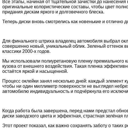
Все этапы, начиная от тщательной зачистки до нанесения
оригинальные колористические составы, чтобы цвет полн
придания дискам яркого и долговечного блеска.
Теперь диски вновь смотрелись как новенькие и отлично 
Для финального штриха владелец автомобиля выбрал окле
совершенно новый, уникальный облик. Зеленый оттенок вы
классики 2000-х годов.
Мы использовали полиуретановую пленку премиального ка
кузова от внешнего воздействия. Такая пленка эффективн
остаётся яркой и насыщенной.
Процесс оклейки занял несколько дней: каждый элемент к
чтобы ни один миллиметр поверхности не выглядел небре
автомобилю индивидуальность и подчёркнула его исключи
Когда работа была завершена, перед нами предстал обнов
диски заводского цвета и эффектная, страстная зелёная 
Этот проект показал, как важно сохранять заботу о таких