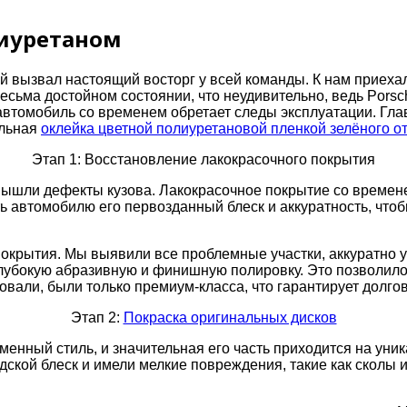
лиуретаном
 вызвал настоящий восторг у всей команды. К нам приехал
весьма достойном состоянии, что неудивительно, ведь Pors
автомобиль со временем обретает следы эксплуатации. Гла
альная
оклейка цветной полиуретановой пленкой зелёного от
Этап 1: Восстановление лакокрасочного покрытия
 вышли дефекты кузова. Лакокрасочное покрытие со времен
ь автомобилю его первозданный блеск и аккуратность, чтоб
покрытия. Мы выявили все проблемные участки, аккуратно 
глубокую абразивную и финишную полировку. Это позволило
вали, были только премиум-класса, что гарантирует долго
Этап 2:
Покраска оригинальных дисков
енный стиль, и значительная его часть приходится на уник
ской блеск и имели мелкие повреждения, такие как сколы 