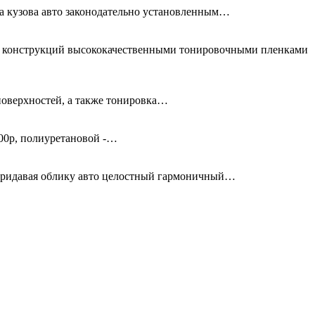
та кузова авто законодательно установленным…
ых конструкций высококачественными тонировочными пленками
поверхностей, а также тонировка…
00р, полиуретановой -…
придавая облику авто целостный гармоничный…