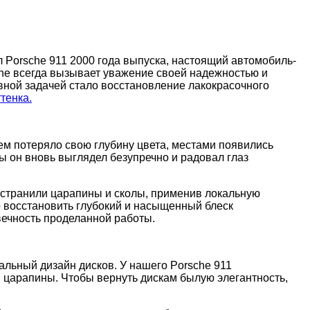
 Porsche 911 2000 года выпуска, настоящий автомобиль-
che всегда вызывает уважение своей надежностью и
вной задачей стало восстановление лакокрасочного
тенка.
ем потеряло свою глубину цвета, местами появились
ы он вновь выглядел безупречно и радовал глаз
устранили царапины и сколы, применив локальную
 восстановить глубокий и насыщенный блеск
вечность проделанной работы.
альный дизайн дисков. У нашего Porsche 911
и царапины. Чтобы вернуть дискам былую элегантность,