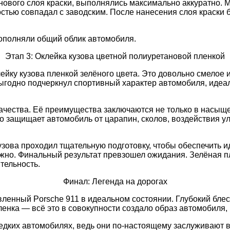
 нового слоя краски, выполнялись максимально аккуратно.
остью совпадал с заводским. После нанесения слоя краски
дополняли общий облик автомобиля.
Этап 3: Оклейка кузова цветной полиуретановой пленкой
йку кузова пленкой зелёного цвета. Это довольно смелое 
годно подчеркнул спортивный характер автомобиля, идеаль
чества. Её преимущества заключаются не только в насыще
о защищает автомобиль от царапин, сколов, воздействия ул
узова проходил тщательную подготовку, чтобы обеспечить и
жно. Финальный результат превзошел ожидания. Зелёная п
тельность.
Финал: Легенда на дорогах
ленный Porsche 911 в идеальном состоянии. Глубокий блес
пленка — всё это в совокупности создало образ автомобиля
 редких автомобилях, ведь они по-настоящему заслуживают 