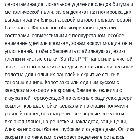
деконтаминация, локальное удаление следов битума и
металлической пыли, затем деликатная полировка для
выравнивания блика на серой матово перламутровой
базе nardo. Финальное обезжиривание сделали
составами, совместимыми с полиуретаном, особое
внимание уделили кромкам, зонам вокруг молдингов и
уплотнений, чтобы обеспечить стабильную адгезию
пленки и чистые стыки. SunTek PPF наносили в чистой
зоне с контролем температуры, использовали цельные
полотна для больших панелей и скрытые стыки в
теневых линиях. Капот закрыли единым куском с
заводским заходом на кромки, бамперы оклеили с
аккуратной термоусадкой на сложных радиусах, двери,
крылья, крыша, стойки, зеркала и накладки получили
ровный глянец без шагрени. Все черные элементы,
включая глянец на решетке и накладках, защищены,
блик на них стал более глубоким и однородным. Оптика
закрыта по лекалам, светораспределение осталось