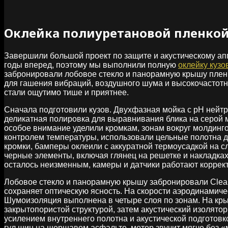
Оклейка полиуретановой пленкой
Завершили большой проект по защите и акустическому апг
годы вперед, поэтому мы выполнили полную
оклейку куз
забронировали лобовое стекло и панорамную крышу плен
для гашения вибраций, воздушного шума и высокочастотны
стали ощутимо тише и приятнее.
Сначала подготовили кузов. Двухфазная мойка с pH нейт
деликатная полировка для выравнивания блика на серой 
особое внимание уделили кромкам, зонам вокруг молдинго
контролем температуры, использовали цельные полотна д
кромки, бамперы оклеили с аккуратной термоусадкой на сл
черные элементы, включая глянец на решетке и накладках
осталось неизменным, камеры и датчики работают коррек
Лобовое стекло и панорамную крышу забронировали ClearP
сохраняет оптическую ясность. На скорости аэродинамиче
Шумоизоляция выполнена в четыре слоя по зонам. На кр
закрытопористой структурой, затем акустический изолято
усилением внутреннего полотна и акустической подготовк
гул шин на шершавом асфальте, мотор звучит мягче без «