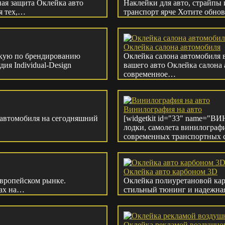
ая защита Оклейка авто
Наклейки для авто, страйпы
я тех,…
транспорт ярче Хотите обн
Оклейка салона автомобиля
скую по брендированию
Оклейка салона автомобиля 
ия Individual-Design
вашего авто Оклейка салона
современное…
Винилография на авто
 автомобиля на сегодняшний
[widgetkit id="33" name="
лодки, самолета винилограф
современных транспортных с
Оклейка авто карбоном 3D
европейском рынке.
Оклейка полиуретановой ка
тах на…
стильный тюнинг и надежная
Оклейка рекламой воздушног