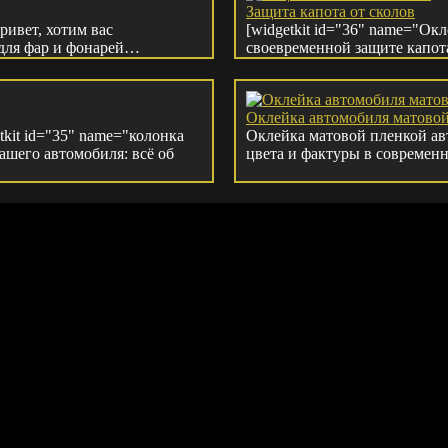
Защита капота от сколов
ривет, хотим вас
[widgetkit id="36" name="Ок
 для фар и фонарей…
своевременной защите капот
Оклейка автомобиля матово
tkit id="35" name="колонка
Оклейка матовой пленкой ав
ашего автомобиля: всё об
цвета и фактуры в современ