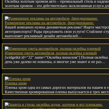
Оклейка золотым хромом авто – премиальный стиль и надежн
золотым хромом – это действительно эксклюзивная услуга дл
Размещение рекламы на автомобиле, брендирование.
Вашей компании нужна динамичная реклама? Ищете мастер
автотранспорта? Рады предложить свои услуги! Стайлинг-студ
выполняет рекламный дизайн автомобилей…
Изменение цвета автомобиля, полная оклейка пленкой
[widgetkit id="32" name="Оклейка винилом"] Полная оклейка
день уже далеко не новинка, и многие уже знают и не раз…
Пленка хром
Пленка хром одна из самых дорогих материалов на нашем и 
Качественная хромированная пленка выпускается в трех мес
Защита и стиль: оклейка лодок, катеров и яхт пленками.