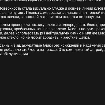
оверхность стала визуально глубже и ровнее, линии кузов
льше не пугают. Пленка самовосстанавливается от теплой во
ок пленки, заводской лак при этом остается нетронутым.
том проверили посадку пленки и однородность блика, пр
ржаны, проблемных зон не выявлено. Клиент получил реко
ки, далее использовать pH нейтральную химию и мягкие ми
ое стекло, но не любит абразивы и жесткие щетки.
обранный вид, аккуратные блики без искажений и надежную 
ол добавило стойкости на трассе. Это комплексный апгрейд
м обслуживании.