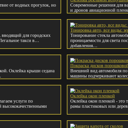
ствие от водных прогулок, но
Современные решения для ва
и дронов авиационной пленк
Тонировка авто, все виды: зе
 вводящий для городских
Тонирование стекла автомоби
"Легальное такси в…
проницаемости для света по
добавления…
Покраска дисков порошковой
кой. Оклейка крыши седана
Внешний вид автомобиля по
…
машины подчеркивают колес
Оклейка окон пленкой
агаем услуги по
Оклейка окон пленкой - это
ий высококачественными
рамы пластиковых или дерев