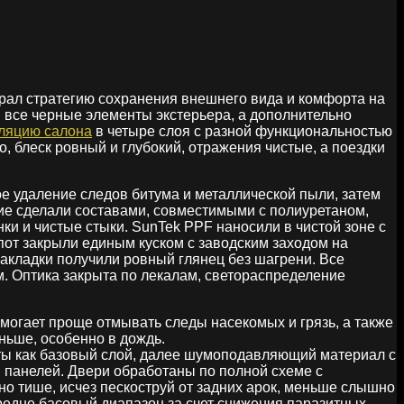
брал стратегию сохранения внешнего вида и комфорта на
 все черные элементы экстерьера, а дополнительно
ляцию салона
в четыре слоя с разной функциональностью
 блеск ровный и глубокий, отражения чистые, а поездки
е удаление следов битума и металлической пыли, затем
ие сделали составами, совместимыми с полиуретаном,
ки и чистые стыки. SunTek PPF наносили в чистой зоне с
пот закрыли единым куском с заводским заходом на
накладки получили ровный глянец без шагрени. Все
м. Оптика закрыта по лекалам, светораспределение
омогает проще отмывать следы насекомых и грязь, а также
ньше, особенно в дождь.
ты как базовый слой, далее шумоподавляющий материал с
 панелей. Двери обработаны по полной схеме с
но тише, исчез пескоструй от задних арок, меньше слышно
средне басовый диапазон за счет снижения паразитных