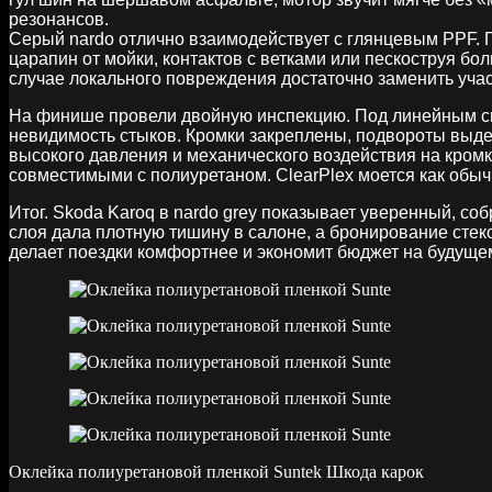
резонансов.
Серый nardo отлично взаимодействует с глянцевым PPF. П
царапин от мойки, контактов с ветками или пескоструя бо
случае локального повреждения достаточно заменить участ
На финише провели двойную инспекцию. Под линейным све
невидимость стыков. Кромки закреплены, подвороты выде
высокого давления и механического воздействия на кром
совместимыми с полиуретаном. ClearPlex моется как обычн
Итог. Skoda Karoq в nardo grey показывает уверенный, с
слоя дала плотную тишину в салоне, а бронирование стек
делает поездки комфортнее и экономит бюджет на будуще
Оклейка полиуретановой пленкой Suntek Шкода карок