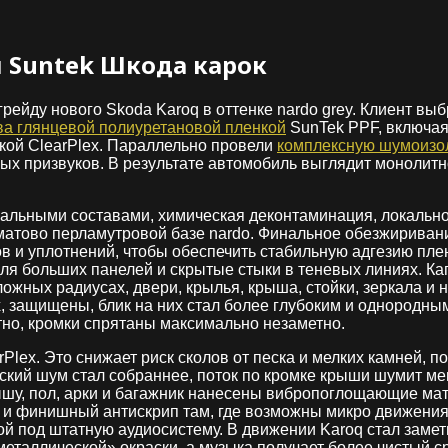
 Suntek Шкода карок
рейду нового Skoda Karoq в оттенке nardo grey. Клиент вы
ова глянцевой полиуретановой пленкой
SunTek PPF, включая
кой ClearPlex. Параллельно провели
комплексную шумоизо
х призвуков. В результате автомобиль выглядит монолитно,
ральными составами, химическая деконтаминация, локально
матово перламутровой базе nardo. Финальное обезжириван
в и уплотнений, чтобы обеспечить стабильную адгезию плен
ля больших панелей и скрытые стыки в теневых линиях. Ка
ожных радиусах, двери, крылья, крыша, стойки, зеркала и 
, защищены, блик на них стал более глубоким и однородны
тно, кромки спрятаны максимально незаметно.
lex. Это снижает риск сколов от песка и мелких камней, п
ский шум стал собраннее, поток по кромке крыши шумит ме
ышу, пол, арки и багажник нанесены вибропоглощающие ма
р и финишный антискрип там, где возможны микро движения
ой под штатную аудиосистему. В движении Karoq стал замет
металлической» окраски, а музыка получает более чистый 