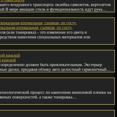
шего воздушного транспорта: оклейка самолетов, вертолетов
ой В мире авиации стиль и функциональность идут рука…
ркальная,атермальная, съемная, по госту.
ля (или тонировка) – это изменение его цвета и
средством нанесения специальных материалов или
 краской
 определению должен быть привлекательным. Экстерьер
ные диски, придавая облику авто целостный гармоничный…
 технологический процесс по нанесению виниловой пленки на
янных поверхностей, а также тонировка…