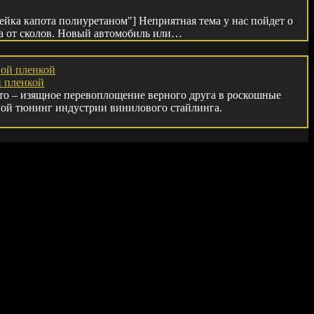
лейка капота полиуретаном"] Неприятная тема у нас пойдет о
а от сколов. Новый автомобиль или…
й пленкой
то – изящное перевоплощение верного друга в роскошные
ной тюнинг индустрии винилового стайлинга.