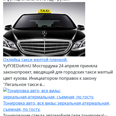
Оклейка такси желтой пленкой.
YyfY3EDoKmU Мосгордума 24 апреля приняла
законопроект, вводящий для городских такси желтый
цвет кузова. Инициатором поправок к закону
"Легальное такси в…
Тонировка авто, все виды: зеркальная,атермальная,
съемная, по госту.
Тонирование стекла автомобиля (или тонировка) –