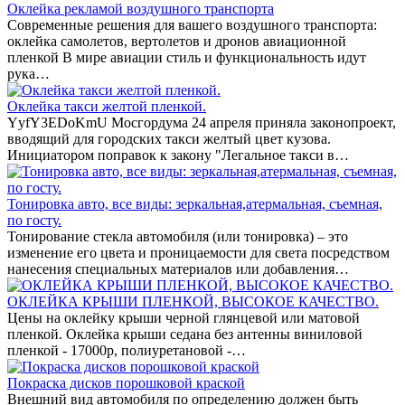
Оклейка рекламой воздушного транспорта
Современные решения для вашего воздушного транспорта:
оклейка самолетов, вертолетов и дронов авиационной
пленкой В мире авиации стиль и функциональность идут
рука…
Оклейка такси желтой пленкой.
YyfY3EDoKmU Мосгордума 24 апреля приняла законопроект,
вводящий для городских такси желтый цвет кузова.
Инициатором поправок к закону "Легальное такси в…
Тонировка авто, все виды: зеркальная,атермальная, съемная,
по госту.
Тонирование стекла автомобиля (или тонировка) – это
изменение его цвета и проницаемости для света посредством
нанесения специальных материалов или добавления…
ОКЛЕЙКА КРЫШИ ПЛЕНКОЙ, ВЫСОКОЕ КАЧЕСТВО.
Цены на оклейку крыши черной глянцевой или матовой
пленкой. Оклейка крыши седана без антенны виниловой
пленкой - 17000р, полиуретановой -…
Покраска дисков порошковой краской
Внешний вид автомобиля по определению должен быть