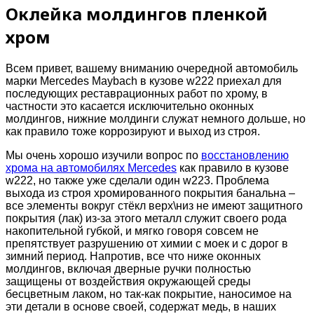
Оклейка молдингов пленкой
хром
Всем привет, вашему вниманию очередной автомобиль
марки Mercedes Maybach в кузове w222 приехал для
последующих реставрационных работ по хрому, в
частности это касается исключительно оконных
молдингов, нижние молдинги служат немного дольше, но
как правило тоже коррозируют и выход из строя.
Мы очень хорошо изучили вопрос по
восстановлению
хрома на автомобилях Mercedes
как правило в кузове
w222, но также уже сделали один w223. Проблема
выхода из строя хромированного покрытия банальна –
все элементы вокруг стёкл верх\низ не имеют защитного
покрытия (лак) из-за этого металл служит своего рода
накопительной губкой, и мягко говоря совсем не
препятствует разрушению от химии с моек и с дорог в
зимний период. Напротив, все что ниже оконных
молдингов, включая дверные ручки полностью
защищены от воздействия окружающей среды
бесцветным лаком, но так-как покрытие, наносимое на
эти детали в основе своей, содержат медь, в наших