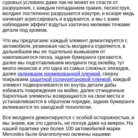
суровых условиях даже лак не может их спасти от
разрушения, с каждым попаданием гравия, пескоструя,
молдинг постепенно разрушается изнутри, и вскоре медь
начинает агрессировать и вздувается, и мы с вами
наблюдаем эффект вздутых хаотично мелкими точками
детали под хромом.
Что мы предлагаем: каждый элемент демонтируется с
автомобиля, резиновая часть молдинга отделяется, в
дальнейшем мы ее тщательно вымываем от
накопившегося песка, задние бумеранги срезаются,
далее мы подготавливаем молдинги под оклейку, тут
много нюансов и это одна из самых сложных эпизодов,
далее
оклеиваем хромированной пленкой
, сверху
покрываем
защитной полиуретановой пленкой
, каждый
элемент подворачивается во внутрь детали дабы
избежать повреждения на мойке, далее отчищенные
бархотные элементы возвращаются на свои места и
устанавливаются в обратном порядке, задние бумеранги
вклеиваются по заводской технологии.
Все молдинги демонтируются с особой осторожностью, и
мы знаем, как это сделать, не погнув даже на микрон. На
нашей практике уже более 100 автомобилей марки
Mercedes были благополучно оклеены нашими