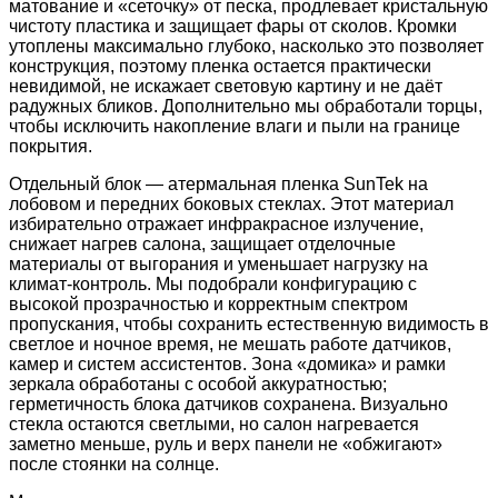
матование и «сеточку» от песка, продлевает кристальную
чистоту пластика и защищает фары от сколов. Кромки
утоплены максимально глубоко, насколько это позволяет
конструкция, поэтому пленка остается практически
невидимой, не искажает световую картину и не даёт
радужных бликов. Дополнительно мы обработали торцы,
чтобы исключить накопление влаги и пыли на границе
покрытия.
Отдельный блок — атермальная пленка SunTek на
лобовом и передних боковых стеклах. Этот материал
избирательно отражает инфракрасное излучение,
снижает нагрев салона, защищает отделочные
материалы от выгорания и уменьшает нагрузку на
климат-контроль. Мы подобрали конфигурацию с
высокой прозрачностью и корректным спектром
пропускания, чтобы сохранить естественную видимость в
светлое и ночное время, не мешать работе датчиков,
камер и систем ассистентов. Зона «домика» и рамки
зеркала обработаны с особой аккуратностью;
герметичность блока датчиков сохранена. Визуально
стекла остаются светлыми, но салон нагревается
заметно меньше, руль и верх панели не «обжигают»
после стоянки на солнце.