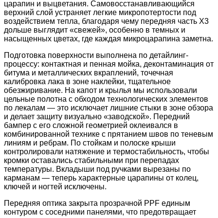
царапин и выцветания. Самовосстанавливающийся
верхний слой устраняет легкие микропотертости под
воздействием тепла, благодаря чему передняя часть X3
дольше выглядит «свежей», особенно в темных и
насыщенных цветах, где каждая микроцарапина заметна.
Подготовка поверхности выполнена по детайлинг-
процессу: контактная и пенная мойка, деконтаминация от
битума и металлических вкраплений, точечная
калибровка лака в зоне наклейки, тщательное
обезжиривание. На капот и крылья мы использовали
цельные полотна с обходом технологических элементов
по лекалам — это исключает лишние стыки в зоне обзора
и делает защиту визуально «заводской». Передний
бампер с его сложной геометрией оклеивался в
комбинированной технике с прятанием швов по теневым
линиям и ребрам. По стойкам и полоске крыши
контролировали натяжение и термостабильность, чтобы
кромки оставались стабильными при перепадах
температуры. Вкладыши под ручками вырезаны по
карманам — теперь характерные царапины от колец,
ключей и ногтей исключены.
Передняя оптика закрыта прозрачной PPF единым
контуром с соседними панелями, что предотвращает