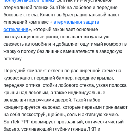
полиуретановой пленки
SunTek PPF и установкой
атермальной пленки SunTek на лобовое и передние
боковые стекла. Клиент выбрал рациональный пакет
«передний комплекс +
атермальная защита
остекления
», который закрывает основные
эксплуатационные риски, повышает визуальную
свежесть автомобиля и добавляет ощутимый комфорт в
жаркую погоду без лишних вмешательств в заводскую
эстетику.
Передний комплекс оклеен по расширенной схеме на
кузове: капот, передний бампер, передние крылья,
передняя оптика, стойки лобового стекла, узкая полоска
крыши над лобовым, а также индивидуальные
вкладыши под ручками дверей. Такой набор
концентрируется на зонах, которые первыми принимают
на себя пескоструй, щебень, соль и активную химию.
SunTek PPF формирует прозрачный, оптически чистый
барьер, усиливающий глубину глянца ЛКП и