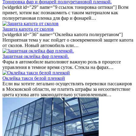
Тонировка фар и фонарей полиуретановой пленкой.
[widgetkit id="29" name="9 ссылок тонировка оптики"] Всем
привет, хотим вас познакомить с таким материалом как
полиуретановая пленка для фар и фонарей…
Защита капота от сколов
[widgetkit id="36" name="Оклейка капота полиуретаном"]
Неприятная тема у нас пойдет о своевременной защите капота
от сколов. Новый автомобиль или…
Защитная оклейка фар пленкой.
Фары в автомобиле выполняют важную роль в процессе
управления в темное время суток. Стекла на фарах…
Оклейка такси белой пленкой
Если вы хотите легально осуществлять перевозки пассажиров
в Московской области, не платить штрафы за несоответствие
цвета кузова авто законодательно установленным…