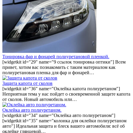
Тонировка фар и фонарей полиуретановой пленкой.
[widgetkit id="29" name="9 ссылок тонировка оптики"] Всем
привет, хотим вас познакомить с таким материалом как
полиуретановая пленка для фар и фонарей…
Защита капота от сколов
[widgetkit id="36" name="Оклейка капота полиуретаном"]
Неприятная тема у нас пойдет о своевременной защите капота
от сколов. Новый автомобиль или…
Оклейка авто полиуретаном.
[widgetkit id="34" name="Оклейка авто полиуретаном"]
[widgetkit id="35" name="колонка для оклейки полиуретаном
авто"] Идеальная защита и блеск вашего автомобиля: всё об
оклейке глянцевой…