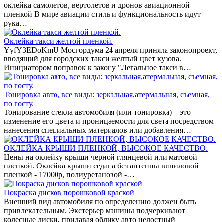
оклейка самолетов, вертолетов и дронов авиационной
пленкой В мире авиации стиль и функциональность идут
рука…
Оклейка такси желтой пленкой.
YyfY3EDoKmU Мосгордума 24 апреля приняла законопроект,
вводящий для городских такси желтый цвет кузова.
Инициатором поправок к закону "Легальное такси в…
Тонировка авто, все виды: зеркальная,атермальная, съемная,
по госту.
Тонирование стекла автомобиля (или тонировка) – это
изменение его цвета и проницаемости для света посредством
нанесения специальных материалов или добавления…
ОКЛЕЙКА КРЫШИ ПЛЕНКОЙ, ВЫСОКОЕ КАЧЕСТВО.
Цены на оклейку крыши черной глянцевой или матовой
пленкой. Оклейка крыши седана без антенны виниловой
пленкой - 17000р, полиуретановой -…
Покраска дисков порошковой краской
Внешний вид автомобиля по определению должен быть
привлекательным. Экстерьер машины подчеркивают
колесные диски, придавая облику авто целостный