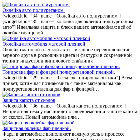
Оклейка авто полиуретаном.
[widgetkit id="34" name="Оклейка авто полиуретаном"]
[widgetkit id="35" name="колонка для оклейки полиуретаном
авто"] Идеальная защита и блеск вашего автомобиля: всё об
оклейке глянцевой…
Оклейка автомобиля матовой пленкой
Оклейка матовой пленкой авто – изящное перевоплощение
верного друга в роскошные цвета и фактуры в современной
тюнинг индустрии винилового стайлинга.
Тонировка фар и фонарей полиуретановой пленкой.
[widgetkit id="29" name="9 ссылок тонировка оптики"] Всем
привет, хотим вас познакомить с таким материалом как
полиуретановая пленка для фар и фонарей…
Защита капота от сколов
[widgetkit id="36" name="Оклейка капота полиуретаном"]
Неприятная тема у нас пойдет о своевременной защите капота
от сколов. Новый автомобиль или…
Защитная оклейка фар пленкой.
Фары в автомобиле выполняют важную роль в процессе
управления в темное время суток. Стекла на фарах…