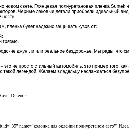
о новом свете. Глянцевая полиуретановая пленка Suntek н
акторов. Черные лаковые детали приобрели идеальный вид
чности.
, пленка будет надежно защищать кузов от:
й;
 грязью.
одские джунгли или реальное бездорожье. Мы рады, что смо
 – это не просто стильный автомобиль, это пример того, к
 с такой легендой. Желаем владельцу наслаждаться безуп
over Defender
kit id="35" name="колонка для оклейки полиуретаном авто"] Идеа