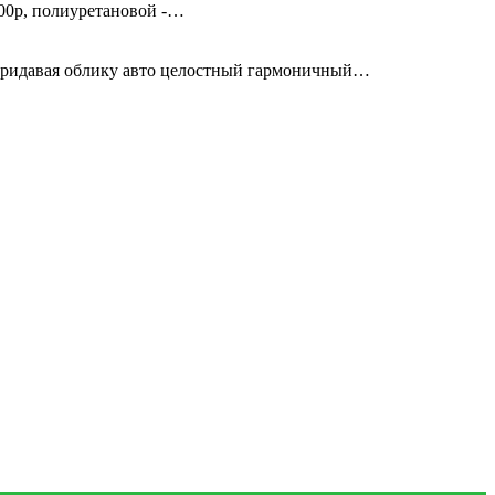
00р, полиуретановой -…
придавая облику авто целостный гармоничный…