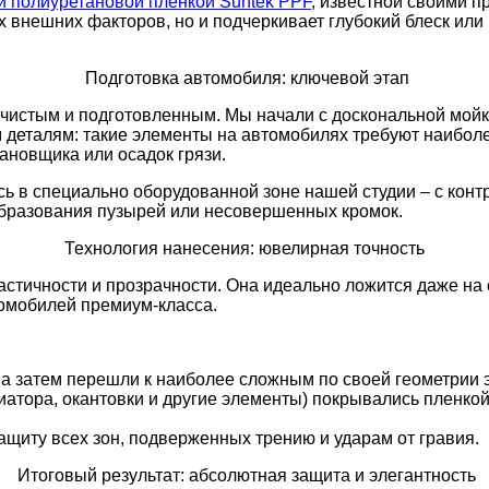
й полиуретановой пленкой Suntek PPF
, известной своими 
х внешних факторов, но и подчеркивает глубокий блеск ил
Подготовка автомобиля: ключевой этап
 чистым и подготовленным. Мы начали с доскональной мойк
деталям: такие элементы на автомобилях требуют наиболе
ановщика или осадок грязи.
сь в специально оборудованной зоне нашей студии – с кон
образования пузырей или несовершенных кромок.
Технология нанесения: ювелирная точность
астичности и прозрачности. Она идеально ложится даже на
омобилей премиум-класса.
, а затем перешли к наиболее сложным по своей геометрии
иатора, окантовки и другие элементы) покрывались пленкой
ащиту всех зон, подверженных трению и ударам от гравия.
Итоговый результат: абсолютная защита и элегантность