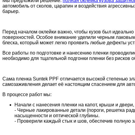
Мы предложили решение:
полная оклейка кузова защитно
автомобиль от сколов, царапин и воздействия агрессивны
барьер.
Перед началом оклейки важно, чтобы кузов был идеально
поверхностей. Особое внимание уделили черным лаковым 
блеска, который может легко проявить любые дефекты уст
Все работы по подготовке и нанесению пленки проводили
необходимо для тщательной подгонки пленки без рисков 
Сама пленка Suntek PPF отличается высокой степенью эл
самозаживления делает её настоящим спасением для авт
В процессе работ мы:
Начали с нанесения пленки на капот, крыши и двери
- Черные лакированные детали (пороги, решетка рад
насыщенности и оптической глубины.
- Проверили каждый стык и шов, обеспечив полную з