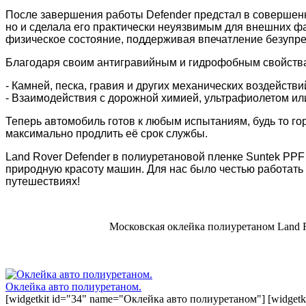
После завершения работы Defender предстал в совершенн
но и сделала его практически неуязвимым для внешних ф
физическое состояние, поддерживая впечатление безупре
Благодаря своим антигравийным и гидрофобным свойствам
- Камней, песка, гравия и других механических воздействи
- Взаимодействия с дорожной химией, ультрафиолетом или
Теперь автомобиль готов к любым испытаниям, будь то гор
максимально продлить её срок службы.
Land Rover Defender в полиуретановой пленке Suntek PPF
природную красоту машин. Для нас было честью работать
путешествиях!
Московская оклейка полиуретаном Land R
Оклейка авто полиуретаном.
[widgetkit id="34" name="Оклейка авто полиуретаном"] [widget