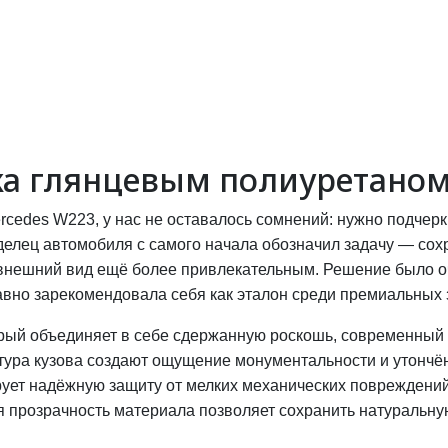
ка глянцевым полиуретано
rcedes W223, у нас не оставалось сомнений: нужно подчерк
елец автомобиля с самого начала обозначил задачу — сох
в внешний вид ещё более привлекательным. Решение было 
давно зарекомендовала себя как эталон среди премиальных
орый объединяет в себе сдержанную роскошь, современный 
ура кузова создают ощущение монументальности и утончённ
ирует надёжную защиту от мелких механических повреждени
прозрачность материала позволяет сохранить натуральную 