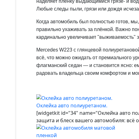
наделяет плёнку выдающимися грязе- и вод
Любые следы пыли, грязи или дождя исчеза
Когда автомобиль был полностью готов, мы,
правильно ухаживать за плёнкой. Важно пон
кардинально увеличивает "выживаемость" з
Mercedes W223 с глянцевой полиуретановой
всё, что можно ожидать от премиального ур
флагманский седан — и становится ясно: ем
радовать владельца своим комфортом и мо
Оклейка авто полиуретаном.
[widgetkit id="34" name="Оклейка авто п
защита и блеск вашего автомобиля: всё 