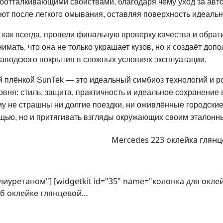
оотталкивающими свойствами, благодаря чему уход за авт
ют после легкого омывания, оставляя поверхность идеальн
 как всегда, провели финальную проверку качества и обрат
имать, что она не только украшает кузов, но и создаёт до
аводского покрытия в сложных условиях эксплуатации.
 плёнкой SunTek — это идеальный симбиоз технологий и р
овня: стиль, защита, практичность и идеальное сохранение 
у не страшны ни долгие поездки, ни оживлённые городские 
щью, но и притягивать взгляды окружающих своим эталон
Mercedes 223 оклейка глян
олиуретаном"] [widgetkit id="35" name="колонка для окл
об оклейке глянцевой…