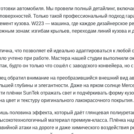
отовки автомобиля. Мы провели полный детайлинг, включая
поверхностей. Только такой профессиональный подход гаран
емент кузова. W223 — машина, где каждое дизайнерское р
ожным зонам: изгибам крыльев, переходам линий кузова и
тична, что позволяет ей идеально адаптироваться к любой
было учтено при работе. Мастера нашей студии выполнили о
так, будто он только что сошёл с заводского конвейера, но 
ец обратил внимание на преобразившийся внешний вид авт
большей глубины и элегантности. Даже на ярком солнце Mer
и плёнки SunTek отражать свет и подчёркивать форму кузо
а цвет и текстуру оригинального лакокрасочного покрытия.
ишь половина эффекта, который даёт глянцевая полиурета
высокотехнологичный материал премиум-класса. Плёнка на
равийной атаки на дороге и даже химического воздействия 