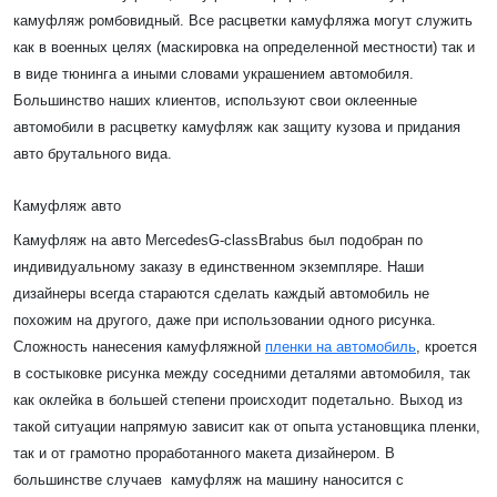
камуфляж ромбовидный. Все расцветки камуфляжа могут служить
как в военных целях (маскировка на определенной местности) так и
в виде тюнинга а иными словами украшением автомобиля.
Большинство наших клиентов, используют свои оклеенные
автомобили в расцветку камуфляж как защиту кузова и придания
авто брутального вида.
Камуфляж авто
Камуфляж на авто
Mercedes
G
-
class
Brabus
был подобран по
индивидуальному заказу в единственном экземпляре. Наши
дизайнеры всегда стараются сделать каждый автомобиль не
похожим на другого, даже при использовании одного рисунка.
Сложность нанесения камуфляжной
пленки на автомобиль
, кроется
в состыковке рисунка между соседними деталями автомобиля, так
как оклейка в большей степени происходит подетально. Выход из
такой ситуации напрямую зависит как от опыта установщика пленки,
так и от грамотно проработанного макета дизайнером. В
большинстве случаев камуфляж на машину наносится с