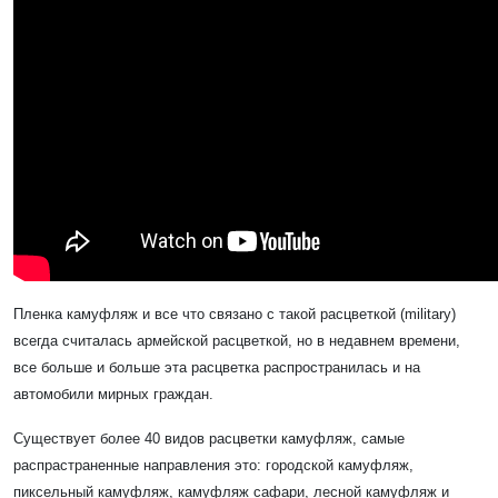
Пленка камуфляж и все что связано с такой расцветкой (
military
)
всегда считалась армейской расцветкой, но в недавнем времени,
все больше и больше эта расцветка распространилась и на
автомобили мирных граждан.
Существует более 40 видов расцветки камуфляж, самые
распрастраненные направления это: городской камуфляж,
пиксельный камуфляж, камуфляж сафари, лесной камуфляж и