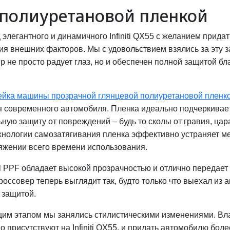
ка полиуретановой пленкой
элегантного и динамичного Infiniti QX55 с желанием прид
ия внешних факторов. Мы с удовольствием взялись за эту з
ер не просто радует глаз, но и обеспечен полной защитой
ейка машины прозрачной глянцевой полиуретановой пленко
 современного автомобиля. Пленка идеально подчеркивает г
ную защиту от повреждений – будь то сколы от гравия, ца
хнологии самозатягивания пленка эффективно устраняет ме
яжении всего времени использования.
l PPF обладает высокой прозрачностью и отлично передает 
россовер теперь выглядит так, будто только что выехал из 
 защитой.
им этапом мы занялись стилистическими изменениями. Вл
 присутствуют на Infiniti QX55, и придать автомобилю боле