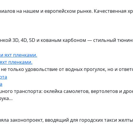
риалов на нашем и европейском рынке. Качественная хр
нкой 3D, 4D, 5D и кованым карбоном — стильный тюнин
 яхт пленками.
 не только удовольствие от водных прогулок, но и ответ
а
ного транспорта: оклейка самолетов, вертолетов и др
рука…
ла законопроект, вводящий для городских такси желты