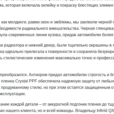
а, которая включала оклейку и покраску блестящих элемен
как молдинги, рамки окон и эмблемы, мы заклеили черной 
обходимости радикального вмешательства. Черная глянцева
ула современные линии кузова, придав автомобилю более
ки радиатора и нижний декор, были тщательно окрашены в 
ка идеально прилегала к поверхности и сохраняла безукор
ть стилистические изменения максимально точно и профес
ю преобразился. Антихром придал автомобилю строгость и 
я пленка Crystal PPF обеспечила надежную защиту от любых
, продуманному стилю, но при этом остается защищенным о
эксплуатации.
ние каждой детали – от аккуратной подгонки пленки до тщ
ко нашего клиента, но и всей команды. Владельцу Infiniti Q