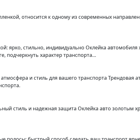
о пленкой, относится к одному из современных направл
ой: ярко, стильно, индивидуально Оклейка автомобиля
ге, подчеркнуть характер транспорта…
 атмосфера и стиль для вашего транспорта Трендовая а
нспорта.
ный стиль и надежная защита Оклейка авто золотым хр
ные полосы: быстрый способ сделать ваш транспорт яр