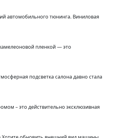
ений автомобильного тюнинга. Виниловая
 хамелеоновой пленкой — это
тмосферная подсветка салона давно стала
омом – это действительно эксклюзивная
че Хотите обновить внешний вид машины,