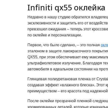
Infiniti qx55 оклей
Недавно в нашу студию обратился владелец 
эксклюзивности и защитить его от воздейств
превзошел ожидания – теперь этот кроссов
по оклейке и персонализации.
Первое, что было сделано, – это полная
окл
эталоном в защите лакокрасочного покрытия
QX55, при этом обеспечивает ему максималь
ультрафиолетовое излучение. Благодаря те
автомобиля в идеальном состоянии на прот
Глянцевая полиуретановая пленка от Crysta
создавая эффект «влажного блеска». Этот к
преимуществом – его красота под надежной
После оклейки прозрачной пленкой следующ
хромированных деталей, которые изначально