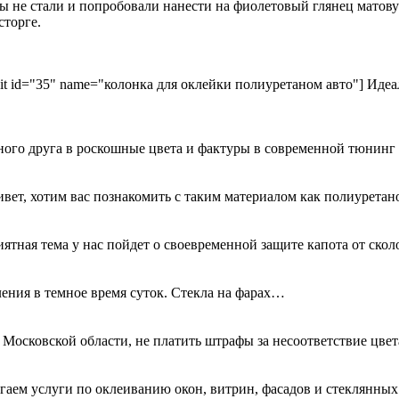
о мы не стали и попробовали нанести на фиолетовый глянец мат
сторге.
kit id="35" name="колонка для оклейки полиуретаном авто"] Идеа
ного друга в роскошные цвета и фактуры в современной тюнинг
ривет, хотим вас познакомить с таким материалом как полиурета
иятная тема у нас пойдет о своевременной защите капота от ск
ения в темное время суток. Стекла на фарах…
 Московской области, не платить штрафы за несоответствие цве
гаем услуги по оклеиванию окон, витрин, фасадов и стеклянн