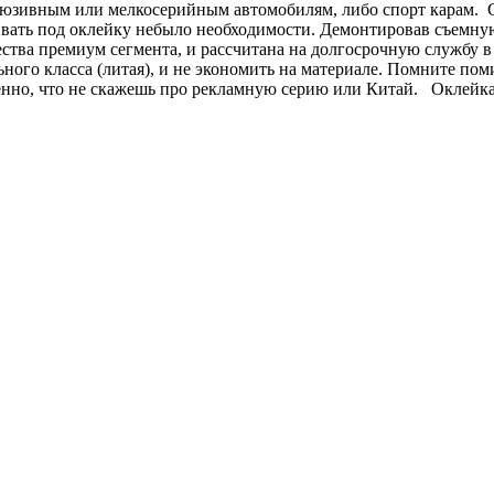
юзивным или мелкосерийным автомобилям, либо спорт карам. С
ивать под оклейку небыло необходимости. Демонтировав съемну
ества премиум сегмента, и рассчитана на долгосрочную службу в
ьного класса (литая), и не экономить на материале. Помните по
нно, что не скажешь про рекламную серию или Китай. Оклейка