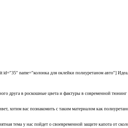
kit id="35" name="колонка для оклейки полиуретаном авто"] Идеа
ного друга в роскошные цвета и фактуры в современной тюнинг
ривет, хотим вас познакомить с таким материалом как полиурета
иятная тема у нас пойдет о своевременной защите капота от ск