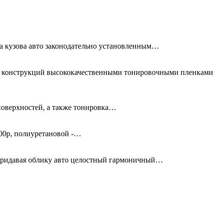
та кузова авто законодательно установленным…
ых конструкций высококачественными тонировочными пленками
поверхностей, а также тонировка…
00р, полиуретановой -…
придавая облику авто целостный гармоничный…