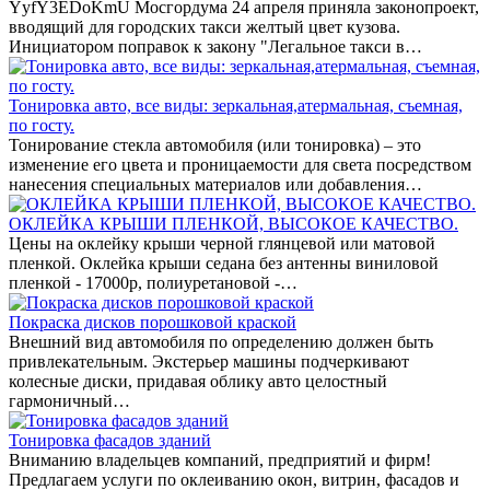
YyfY3EDoKmU Мосгордума 24 апреля приняла законопроект,
вводящий для городских такси желтый цвет кузова.
Инициатором поправок к закону "Легальное такси в…
Тонировка авто, все виды: зеркальная,атермальная, съемная,
по госту.
Тонирование стекла автомобиля (или тонировка) – это
изменение его цвета и проницаемости для света посредством
нанесения специальных материалов или добавления…
ОКЛЕЙКА КРЫШИ ПЛЕНКОЙ, ВЫСОКОЕ КАЧЕСТВО.
Цены на оклейку крыши черной глянцевой или матовой
пленкой. Оклейка крыши седана без антенны виниловой
пленкой - 17000р, полиуретановой -…
Покраска дисков порошковой краской
Внешний вид автомобиля по определению должен быть
привлекательным. Экстерьер машины подчеркивают
колесные диски, придавая облику авто целостный
гармоничный…
Тонировка фасадов зданий
Вниманию владельцев компаний, предприятий и фирм!
Предлагаем услуги по оклеиванию окон, витрин, фасадов и