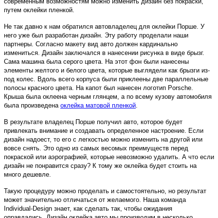
современным возможностям можно изменить дизайн без покраски,
путем оклейки пленкой.
Не так давно к нам обратился автовладелец для оклейки Порше. У
него уже был разработан дизайн. Эту работу проделали наши
партнеры. Согласно макету вид авто должен кардинально
измениться. Дизайн заключался в нанесении рисунка в виде брызг.
Сама машина была серого цвета. На этот фон были нанесены
элементы желтого и белого цвета, которые выглядели как брызги из-
под колес. Вдоль всего корпуса были приклеены две параллельные
полосы красного цвета. На капот был нанесен логотип Porsche.
Крыша была оклеена черным глянцем, а по всему кузову автомобиля
была произведена
оклейка матовой пленкой
.
В результате владелец Порше получил авто, которое будет
привлекать внимание и создавать определенное настроение. Если
дизайн надоест, то его с легкостью можно изменить на другой или
вовсе снять. Это одно из самых весомых преимуществ перед
покраской или аэрографией, которые невозможно удалить. А что если
дизайн не понравится сразу? К тому же оклейка будет стоить на
много дешевле.
Такую процедуру можно проделать и самостоятельно, но результат
может значительно отличаться от желаемого. Наша команда
Individual-Design знает, как сделать так, чтобы ожидания
оправдались. Дизайн оклейка авто мы производим в несколько