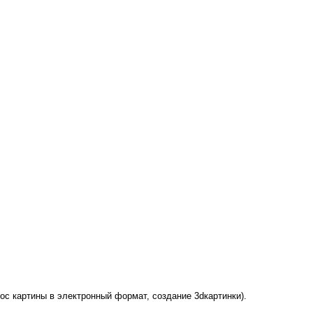
ос картины в электронный формат, создание 3
d
картинки).