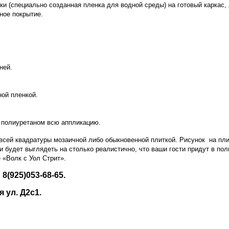
 (специально созданная пленка для водной среды) на готовый каркас, 
ное покрытие.
ней.
ной пленкой.
 полиуретаном всю аппликацию.
всей квадратуры мозаичной либо обыкновенной плиткой. Рисунок на пли
и будет выглядеть на столько реалистично, что ваши гости придут в по
 «Волк с Уол Стрит».
8(925)053-68-65.
ная ул. Д2с1.