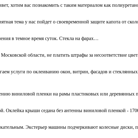
ривет, хотим вас познакомить с таким материалом как полиурета
иятная тема у нас пойдет о своевременной защите капота от ск
ения в темное время суток. Стекла на фарах…
 Московской области, не платить штрафы за несоответствие цве
гаем услуги по оклеиванию окон, витрин, фасадов и стеклянн
есению виниловой пленки на рамы пластиковых или деревянных 
й. Оклейка крыши седана без антенны виниловой пленкой - 170
кательным. Экстерьер машины подчеркивают колесные диски, 