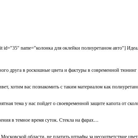
kit id="35" name="колонка для оклейки полиуретаном авто"] Идеа
ного друга в роскошные цвета и фактуры в современной тюнинг
ривет, хотим вас познакомить с таким материалом как полиурета
иятная тема у нас пойдет о своевременной защите капота от ск
ения в темное время суток. Стекла на фарах…
 Московской области, не платить штрафы за несоответствие цве