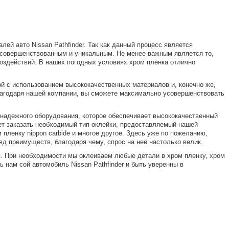
лей авто Nissan Pathfinder. Так как данный процесс является
 усовершенствованным и уникальным. Не менее важным является то,
оздействий. В наших погодных условиях хром плёнка отлично
й с использованием высококачественных материалов и, конечно же,
лагодаря нашей компании, вы сможете максимально усовершенствовать
 надежного оборудования, которое обеспечивает высококачественный
ет заказать необходимый тип оклейки, предоставляемый нашей
 пленку nippon carbide и многое другое. Здесь уже по пожеланию,
д преимуществ, благодаря чему, спрос на неё настолько велик.
 При необходимости мы оклеиваем любые детали в хром пленку, хром
 нам сой автомобиль Nissan Pathfinder и быть уверенны в