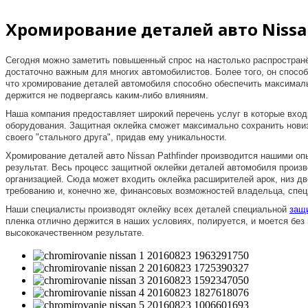
Хромирование деталей авто Nissan
Сегодня можно заметить повышенный спрос на настолько распростран
достаточно важным для многих автомобилистов. Более того, он спосо
что хромирование деталей автомобиля способно обеспечить максималь
держится не подвергаясь каким-либо влияниям.
Наша компания предоставляет широкий перечень услуг в которые вход
оборудования. Защитная оклейка сможет максимально сохранить нови
своего "стального друга", придав ему уникальности.
Хромирование деталей авто Nissan Pathfinder производится нашими о
результат. Весь процесс защитной оклейки деталей автомобиля произ
организацией. Сюда может входить оклейка расширителей арок, низ две
требованию и, конечно же, финансовых возможностей владельца, спец
Наши специалисты производят оклейку всех деталей специальной
защ
пленка отлично держится в наших условиях, полируется, и моется без
высококачественном результате.