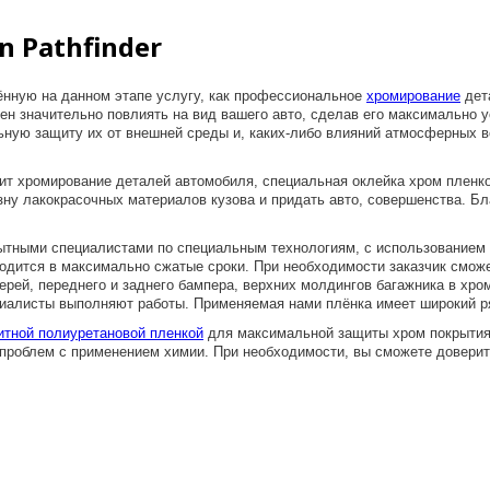
 Pathfinder
ённую на данном этапе услугу, как профессиональное
хромирование
дета
бен значительно повлиять на вид вашего авто, сделав его максимально
ную защиту их от внешней среды и, каких-либо влияний атмосферных в
ит хромирование деталей автомобиля, специальная оклейка хром пленко
зну лакокрасочных материалов кузова и придать авто, совершенства. Б
пытными специалистами по специальным технологиям, с использованием
водится в максимально сжатые сроки. При необходимости заказчик смож
рей, переднего и заднего бампера, верхних молдингов багажника в хром
иалисты выполняют работы. Применяемая нами плёнка имеет широкий ря
итной полиуретановой пленкой
для максимальной защиты хром покрытия.
 проблем с применением химии. При необходимости, вы сможете доверить