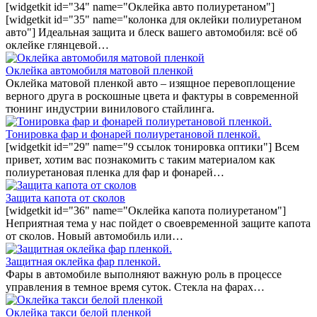
[widgetkit id="34" name="Оклейка авто полиуретаном"]
[widgetkit id="35" name="колонка для оклейки полиуретаном
авто"] Идеальная защита и блеск вашего автомобиля: всё об
оклейке глянцевой…
Оклейка автомобиля матовой пленкой
Оклейка матовой пленкой авто – изящное перевоплощение
верного друга в роскошные цвета и фактуры в современной
тюнинг индустрии винилового стайлинга.
Тонировка фар и фонарей полиуретановой пленкой.
[widgetkit id="29" name="9 ссылок тонировка оптики"] Всем
привет, хотим вас познакомить с таким материалом как
полиуретановая пленка для фар и фонарей…
Защита капота от сколов
[widgetkit id="36" name="Оклейка капота полиуретаном"]
Неприятная тема у нас пойдет о своевременной защите капота
от сколов. Новый автомобиль или…
Защитная оклейка фар пленкой.
Фары в автомобиле выполняют важную роль в процессе
управления в темное время суток. Стекла на фарах…
Оклейка такси белой пленкой