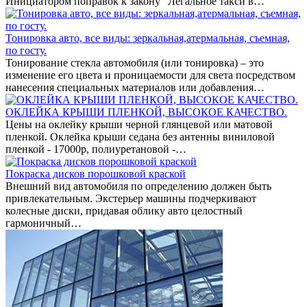
Инициатором поправок к закону "Легальное такси в…
Тонировка авто, все виды: зеркальная,атермальная, съемная,
по госту.
Тонирование стекла автомобиля (или тонировка) – это
изменение его цвета и проницаемости для света посредством
нанесения специальных материалов или добавления…
ОКЛЕЙКА КРЫШИ ПЛЕНКОЙ, ВЫСОКОЕ КАЧЕСТВО.
Цены на оклейку крыши черной глянцевой или матовой
пленкой. Оклейка крыши седана без антенны виниловой
пленкой - 17000р, полиуретановой -…
Покраска дисков порошковой краской
Внешний вид автомобиля по определению должен быть
привлекательным. Экстерьер машины подчеркивают
колесные диски, придавая облику авто целостный
гармоничный…