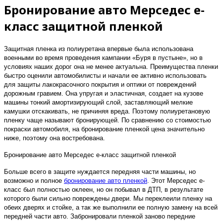
Бронирование авто Мерседес е-
класс защитной пленкой
Защитная пленка из полиуретана впервые была использована
военными во время проведения кампании «Буря в пустыне», но в
условиях наших дорог она не менее актуальна. Преимущества пленки
быстро оценили автомобилисты и начали ее активно использовать
для защиты лакокрасочного покрытия и оптики от повреждений
дорожным гравием. Она упругая и эластичная, создает на кузове
машины тонкий амортизирующий слой, заставляющий мелкие
камушки отскакивать, не причиняя вреда. Поэтому полиуретановую
пленку чаще называют бронирующей. По сравнению со стоимостью
покраски автомобиля, на бронирование пленкой цена значительно
ниже, поэтому она востребована.
Бронирование авто Мерседес е-класс защитной пленкой
Больше всего в защите нуждается передняя части машины, но
возможно и полное
бронирование авто пленкой
. Этот Мерседес е-
класс был полностью оклеен, но он побывал в ДТП, в результате
которого были сильно повреждены двери. Мы переклеили пленку на
обеих дверях и стойке, а так же выполнили ее полную замену на всей
передней части авто. Забронировали пленкой заново передние