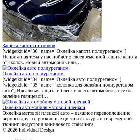
Защита капота от сколов
[widgetkit id="36" name="Оклейка капота полиуретаном"]
Неприятная тема у нас пойдет о своевременной защите капота
от сколов. Новый автомобиль или…
Оклейка авто полиуретаном.
[widgetkit id="34" name="Оклейка авто полиуретаном"]
[widgetkit id="35" name="колонка для оклейки полиуретаном
авто"] Идеальная защита и блеск вашего автомобиля: всё об
оклейке глянцевой…
Оклейка автомобиля матовой пленкой
Оклейка матовой пленкой авто – изящное перевоплощение
верного друга в роскошные цвета и фактуры в современной
тюнинг индустрии винилового стайлинга.
© 2026 Individual Design