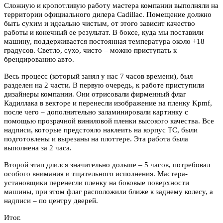
Сложную и кропотливую работу мастера компании выполняли на
территории официального дилера Cadillac. Помещение должно
быть сухим и идеально чистым, от этого зависит качество
работы и конечный ее результат. В боксе, куда мы поставили
машину, поддерживается постоянная температура около +18
градусов. Светло, сухо, чисто – можно приступать к
брендированию авто.
Весь процесс (который занял у нас 7 часов времени), был
разделен на 2 части. В первую очередь, к работе приступили
дизайнеры компании. Они отрисовали фирменный флаг
Кадиллака в векторе и перенесли изображение на пленку Kpmf,
после чего – дополнительно заламинировали картинку с
помощью прозрачной виниловой пленки высокого качества. Все
надписи, которые предстояло наклеить на корпус ТС, были
подготовлены и вырезаны на плоттере. Эта работа была
выполнена за 2 часа.
Второй этап длился значительно дольше – 5 часов, потребовал
особого внимания и тщательного исполнения. Мастера-
установщики перенесли пленку на боковые поверхности
машины, при этом флаг расположили ближе к заднему колесу, а
надписи – по центру дверей.
Итог.