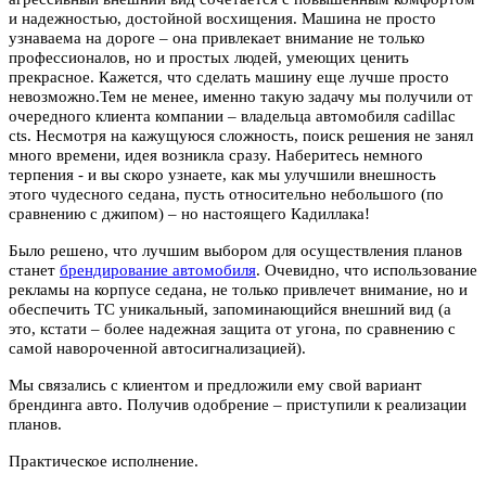
и надежностью, достойной восхищения. Машина не просто
узнаваема на дороге – она привлекает внимание не только
профессионалов, но и простых людей, умеющих ценить
прекрасное. Кажется, что сделать машину еще лучше просто
невозможно.Тем не менее, именно такую задачу мы получили от
очередного клиента компании – владельца автомобиля cadillac
cts. Несмотря на кажущуюся сложность, поиск решения не занял
много времени, идея возникла сразу. Наберитесь немного
терпения - и вы скоро узнаете, как мы улучшили внешность
этого чудесного седана, пусть относительно небольшого (по
сравнению с джипом) – но настоящего Кадиллака!
Было решено, что лучшим выбором для осуществления планов
станет
брендирование автомобиля
. Очевидно, что использование
рекламы на корпусе седана, не только привлечет внимание, но и
обеспечить ТС уникальный, запоминающийся внешний вид (а
это, кстати – более надежная защита от угона, по сравнению с
самой навороченной автосигнализацией).
Мы связались с клиентом и предложили ему свой вариант
брендинга авто. Получив одобрение – приступили к реализации
планов.
Практическое исполнение.