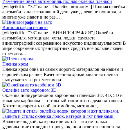
Изменение цвета автомобиля, полная оклейка пленкой
[widgetkit id="32" name="Оклейка винилом"] Полная оклейка
автомобиля на сегодняшний день уже далеко не новинка, и
многие уже знают и не раз…
Винилография на авто
[widgetkit id="33" name="ВИНИЛОГРАФИЯ"] Оклейка
автомобиля, мотоцикла, яхты, лодки, самолета
винилографией: современное искусство индивидуальности В
мире современных транспортных средств все больше людей
стремятся…
Пленка хром
Пленка хром одна из самых дорогих материалов на нашем и
европейском рынке. Качественная хромированная пленка
выпускается в трех местах на…
Оклейка авто карбоном 3D
Оклейка полиуретановой карбоновой пленкой 3D, 4D, 5D и
кованым карбоном — стильный тюнинг и надежная защита
Хотите превратить свой автомобиль, мотоцикл,…
Защита и стиль: оклейка лодок, катеров и яхт пленками.
Владение лодкой, катером или яхтой – это не только
удовольствие от водных прогулок, но и ответственность за