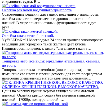
сохранность судна. В…
Оклейка рекламой воздушного транспорта
Современные решения для вашего воздушного транспорта:
оклейка самолетов, вертолетов и дронов авиационной
пленкой В мире авиации стиль и функциональность идут
рука…
Оклейка такси желтой пленкой.
YyfY3EDoKmU Мосгордума 24 апреля приняла законопроект,
вводящий для городских такси желтый цвет кузова.
Инициатором поправок к закону "Легальное такси в…
Тонировка авто, все виды: зеркальная,атермальная, съемная,
по госту.
Тонирование стекла автомобиля (или тонировка) – это
изменение его цвета и проницаемости для света посредством
нанесения специальных материалов или добавления…
ОКЛЕЙКА КРЫШИ ПЛЕНКОЙ, ВЫСОКОЕ КАЧЕСТВО.
Цены на оклейку крыши черной глянцевой или матовой
пленкой. Оклейка крыши седана без антенны виниловой
пленкой - 17000р, полиуретановой -…