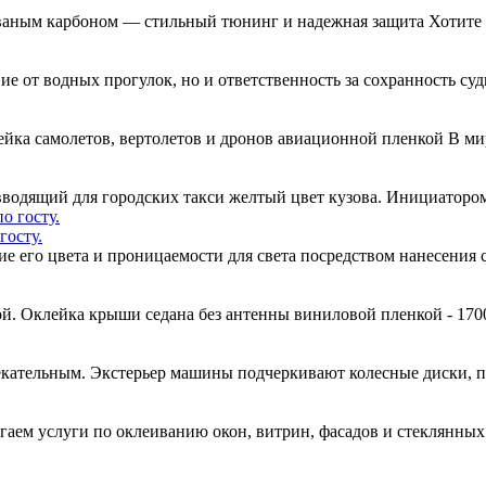
ваным карбоном — стильный тюнинг и надежная защита Хотите 
вие от водных прогулок, но и ответственность за сохранность су
ейка самолетов, вертолетов и дронов авиационной пленкой В м
одящий для городских такси желтый цвет кузова. Инициатором
госту.
ние его цвета и проницаемости для света посредством нанесени
й. Оклейка крыши седана без антенны виниловой пленкой - 170
кательным. Экстерьер машины подчеркивают колесные диски, 
гаем услуги по оклеиванию окон, витрин, фасадов и стеклянн