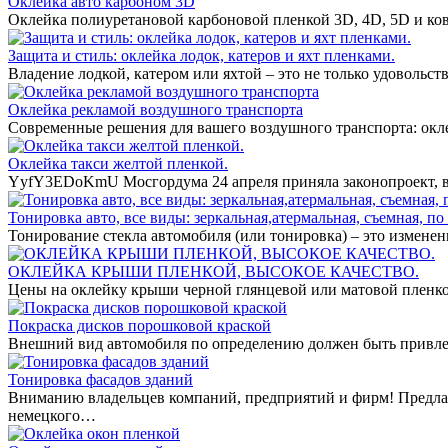
Оклейка авто карбоном 3D
Оклейка полиуретановой карбоновой пленкой 3D, 4D, 5D и ко
Защита и стиль: оклейка лодок, катеров и яхт пленками.
Владение лодкой, катером или яхтой – это не только удовольст
Оклейка рекламой воздушного транспорта
Современные решения для вашего воздушного транспорта: окл
Оклейка такси желтой пленкой.
YyfY3EDoKmU Мосгордума 24 апреля приняла законопроект, вв
Тонировка авто, все виды: зеркальная,атермальная, съемная, по 
Тонирование стекла автомобиля (или тонировка) – это измене
ОКЛЕЙКА КРЫШИ ПЛЕНКОЙ, ВЫСОКОЕ КАЧЕСТВО.
Цены на оклейку крыши черной глянцевой или матовой пленко
Покраска дисков порошковой краской
Внешний вид автомобиля по определению должен быть привле
Тонировка фасадов зданий
Вниманию владельцев компаний, предприятий и фирм! Предла
немецкого…