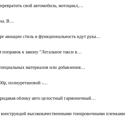
превратить свой автомобиль, мотоцикл,…
дна. В…
ире авиации стиль и функциональность идут рука…
 поправок к закону "Легальное такси в…
я специальных материалов или добавления…
00р, полиуретановой -…
придавая облику авто целостный гармоничный…
ых конструкций высококачественными тонировочными пленками