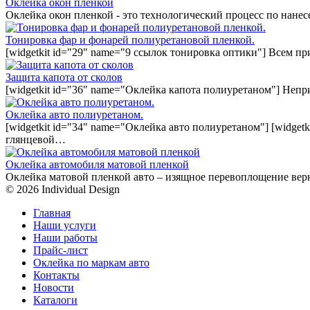
Оклейка окон пленкой
Оклейка окон пленкой - это технологический процесс по нан
Тонировка фар и фонарей полиуретановой пленкой.
[widgetkit id="29" name="9 ссылок тонировка оптики"] Всем п
Защита капота от сколов
[widgetkit id="36" name="Оклейка капота полиуретаном"] Непр
Оклейка авто полиуретаном.
[widgetkit id="34" name="Оклейка авто полиуретаном"] [widget
глянцевой…
Оклейка автомобиля матовой пленкой
Оклейка матовой пленкой авто – изящное перевоплощение вер
© 2026 Individual Design
Главная
Наши услуги
Наши работы
Прайс-лист
Оклейка по маркам авто
Контакты
Новости
Каталоги