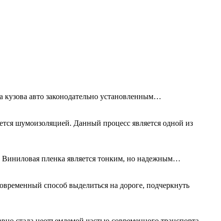
та кузова авто законодательно установленным…
ется шумоизоляцией. Данный процесс является одной из
а. Виниловая пленка является тонким, но надежным…
овременный способ выделиться на дороге, подчеркнуть
авно стала неотъемлемой частью современного транспорта.