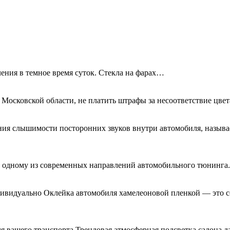
ения в темное время суток. Стекла на фарах…
 Московской области, не платить штрафы за несоответствие цве
ния слышимости посторонних звуков внутри автомобиля, называ
я к одному из современных направлений автомобильного тюнинг
дивидуально Оклейка автомобиля хамелеоновой пленкой — это с
я вашего транспорта Трендовая атмосферная подсветка салона д